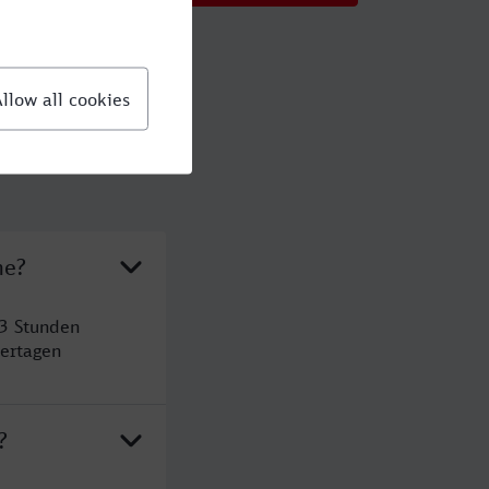
he?
 3 Stunden
ertagen
?