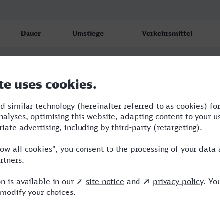
Dauer
Umstiege
Verkehrsmittel
3:29
0
ICE
5:02
0
ICE
3:56
1
RE,ICE