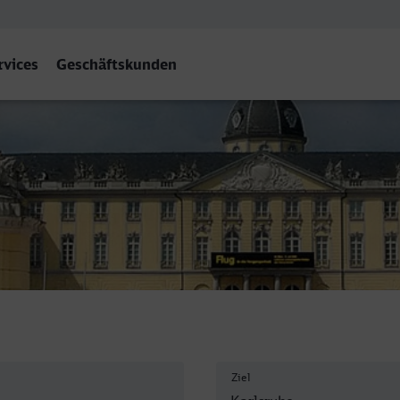
rvices
Geschäftskunden
Hbf
Ziel