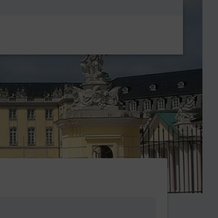
Metanavigatio