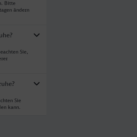
. Bitte
rtagen ändern
ruhe?
eachten Sie,
erer
ruhe?
chten Sie
den kann.