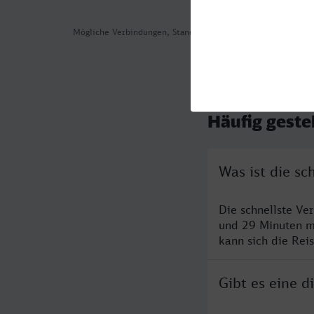
Mögliche Verbindungen, Stand: 2026-08-02 01:41
Häufig geste
Was ist die s
Die schnellste Ve
und 29 Minuten m
kann sich die Rei
Gibt es eine 