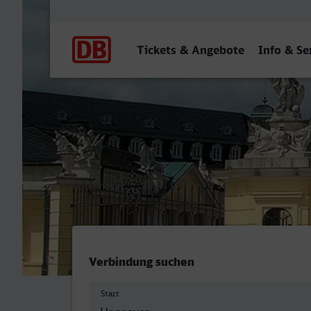
Hauptnavigation
Tickets & Angebote
Info & Se
Hannover Hbf - Karlsruhe 
Verbindung suchen
Start