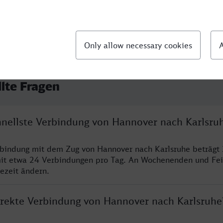
llte Fragen
chnellste Verbindung von Hannover nach Karlsru
rbindung mit dem Zug von Hannover nach Karlsruhe beträgt
it etwa 24 Verbindungen pro Tag. An Wochenenden und Fei
sezeit ändern.
direkte Verbindung von Hannover nach Karlsruhe