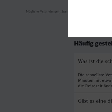
Mögliche Verbindungen, Stand: 2026-08-05 06:52
Häufig geste
Was ist die s
Die schnellste Ve
Minuten mit etwa
die Reisezeit änd
Gibt es eine 