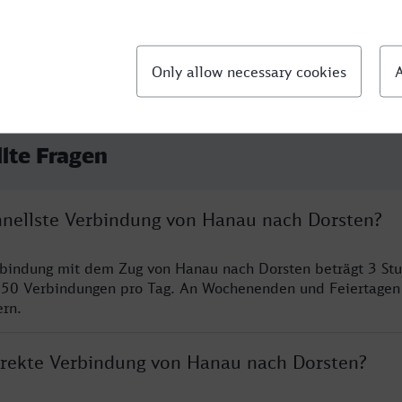
llte Fragen
chnellste Verbindung von Hanau nach Dorsten?
rbindung mit dem Zug von Hanau nach Dorsten beträgt 3 St
 50 Verbindungen pro Tag. An Wochenenden und Feiertagen 
ern.
direkte Verbindung von Hanau nach Dorsten?