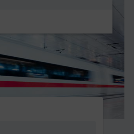
Metanavigatio