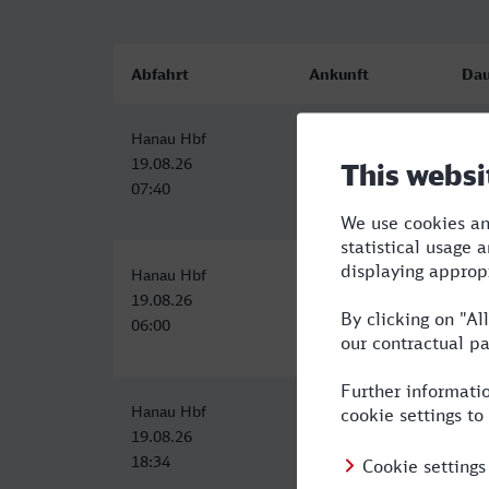
Abfahrt
Ankunft
Dau
Hanau Hbf
Dorsten
3:2
19.08.26
19.08.26
07:40
11:01
Hanau Hbf
Dorsten
3:3
19.08.26
19.08.26
06:00
09:33
Hanau Hbf
Dorsten
3:2
19.08.26
19.08.26
18:34
22:01