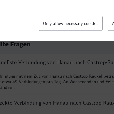
llte Fragen
chnellste Verbindung von Hanau nach Castrop-Ra
rbindung mit dem Zug von Hanau nach Castrop-Rauxel beträ
t etwa 49 Verbindungen pro Tag. An Wochenenden und Feie
 ändern.
direkte Verbindung von Hanau nach Castrop-Rau