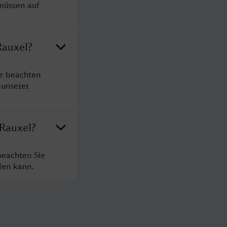
 müssen auf
Rauxel?
te beachten
 unserer
-Rauxel?
beachten Sie
den kann.