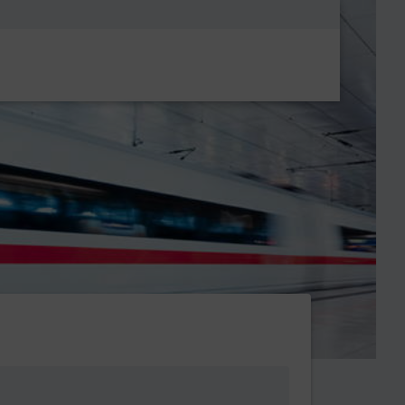
Metanavigatio