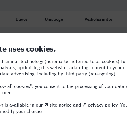
Dauer
Umstiege
Verkehrsmittel
3:03
2
RE,ERB,ICE
3:11
2
ERB,ICE,HLB
3:21
2
RB,ICE,HLB