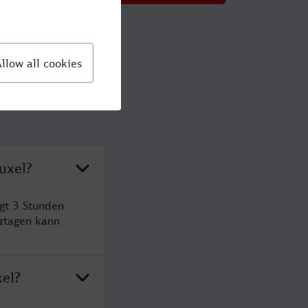
uxel?
gt 3 Stunden
rtagen kann
xel?