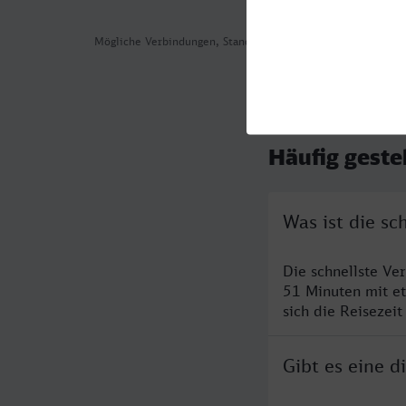
Mögliche Verbindungen, Stand: 2026-08-04 12:00
Häufig geste
Was ist die s
Die schnellste V
51 Minuten mit e
sich die Reisezeit
Gibt es eine 