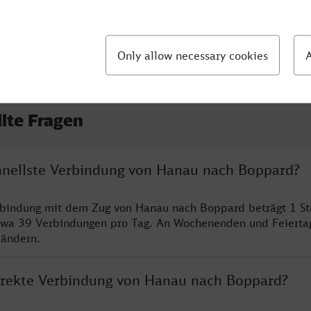
llte Fragen
chnellste Verbindung von Hanau nach Boppard?
erbindung mit dem Zug von Hanau nach Boppard beträgt 1 S
twa 39 Verbindungen pro Tag. An Wochenenden und Feierta
 ändern.
direkte Verbindung von Hanau nach Boppard?