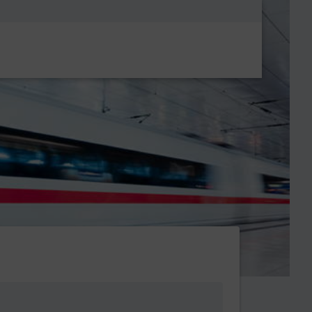
Metanavigatio