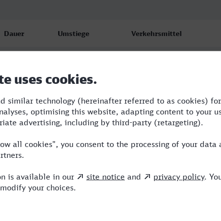
Dauer
Umstiege
Verkehrsmittel
1:51
1
RE
1:51
1
RE
2:05
1
RE,HLB