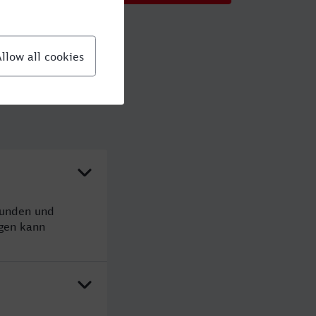
tunden und
gen kann