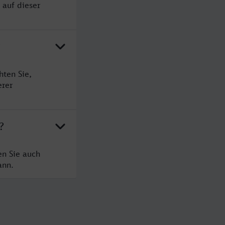
 auf dieser
?
ten Sie,
erer
?
en Sie auch
ann.