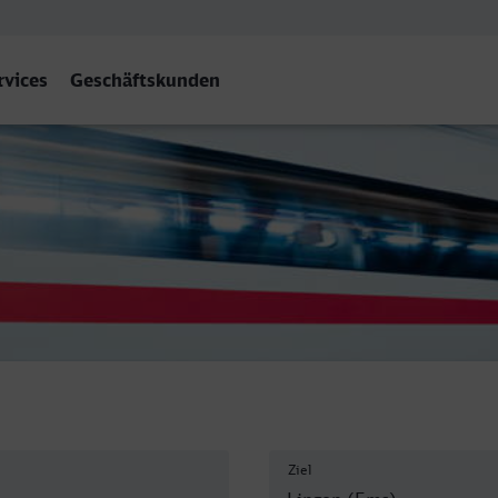
rvices
Geschäftskunden
n (Ems)
Ziel