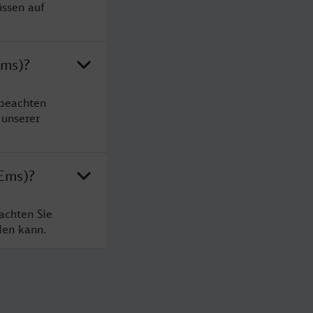
üssen auf
Ems)?
 beachten
 unserer
(Ems)?
achten Sie
den kann.