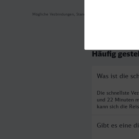
Mögliche Verbindungen, Stand: 2026-07-29 06:52
Häufig geste
Was ist die s
Die schnellste V
und 22 Minuten m
kann sich die Rei
Gibt es eine 