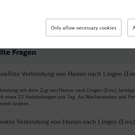
llte Fragen
chnellste Verbindung von Hamm nach Lingen (Em
erbindung mit dem Zug von Hamm nach Lingen (Ems) beträgt
it etwa 25 Verbindungen pro Tag. An Wochenenden und Fei
sezeit ändern.
direkte Verbindung von Hamm nach Lingen (Ems)