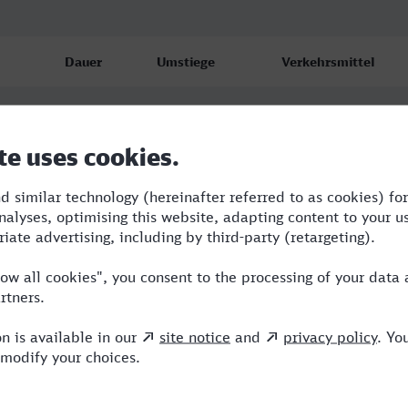
Dauer
Umstiege
Verkehrsmittel
1:22
1
NX,IC
1:34
1
WFB,ERB
1:28
1
WFB,ERB