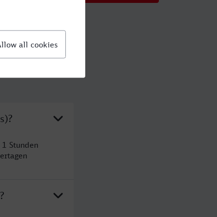
s)?
 1 Stunden
ertagen
?