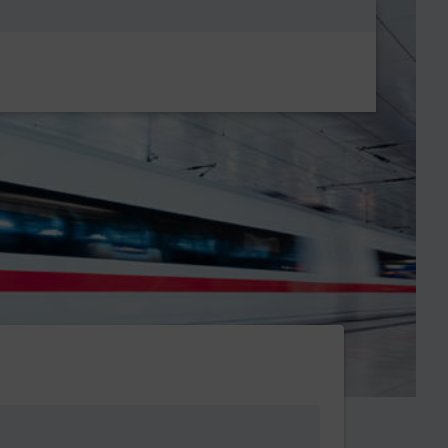
Metanavigatio