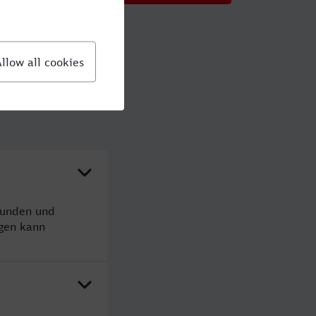
tunden und
gen kann