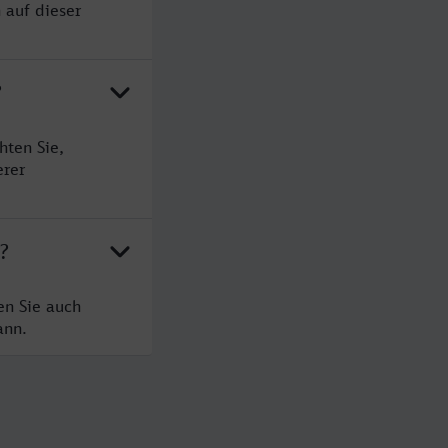
 auf dieser
?
hten Sie,
erer
?
en Sie auch
ann.