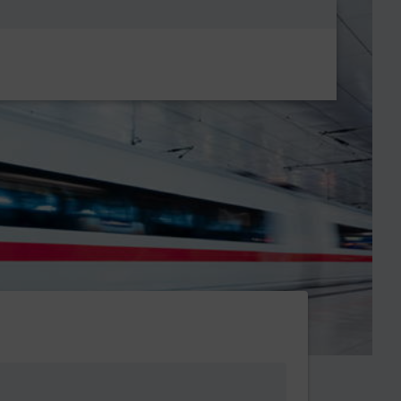
Metanavigatio