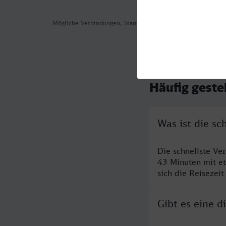
Mögliche Verbindungen, Stand: 2026-08-03 07:10
Häufig geste
Was ist die s
Die schnellste Ve
43 Minuten mit e
sich die Reisezeit
Gibt es eine 