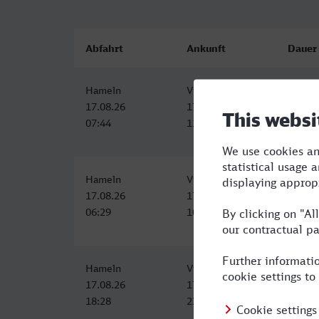
Abfahrt
Ankunft
Dauer
Hameln
Viersen
3:43
17.08.26
17.08.26
07:44
11:27
Hameln
Viersen
4:01
17.08.26
17.08.26
06:29
10:30
Hameln
Viersen
3:59
17.08.26
17.08.26
18:28
22:27