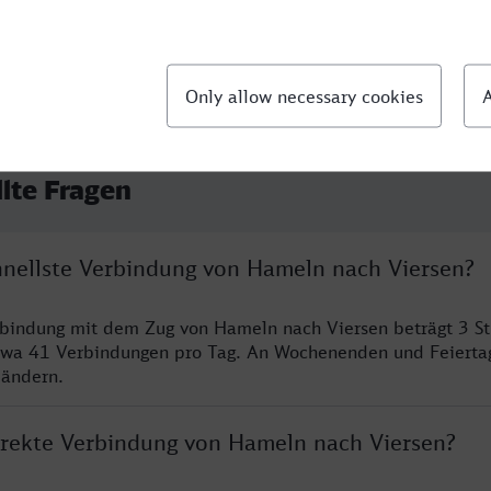
llte Fragen
chnellste Verbindung von Hameln nach Viersen?
rbindung mit dem Zug von Hameln nach Viersen beträgt 3 S
twa 41 Verbindungen pro Tag. An Wochenenden und Feierta
 ändern.
direkte Verbindung von Hameln nach Viersen?