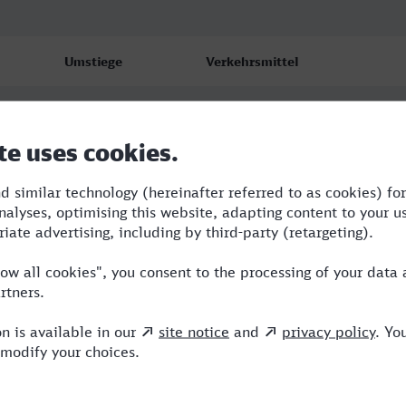
Umstiege
Verkehrsmittel
3
RE,ERB,SBH,ICE
2
RB,RE,NX
2
RB,RE,NX