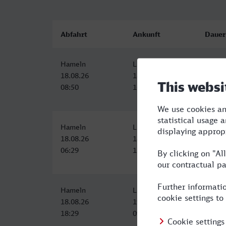
Abfahrt
Ankunft
Dauer
Hameln
Luzern
8:05
18.08.26
18.08.26
08:50
16:55
Hameln
Luzern
9:26
18.08.26
18.08.26
06:29
15:55
Hameln
Luzern
15:26
18.08.26
19.08.26
18:29
09:55