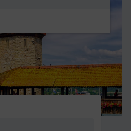
Metanavigatio