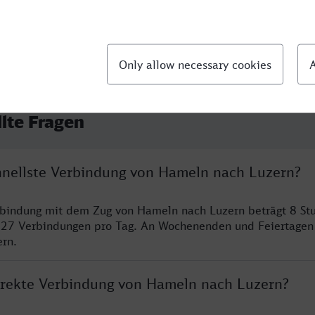
llte Fragen
chnellste Verbindung von Hameln nach Luzern?
rbindung mit dem Zug von Hameln nach Luzern beträgt 8 St
 27 Verbindungen pro Tag. An Wochenenden und Feiertagen 
ern.
direkte Verbindung von Hameln nach Luzern?