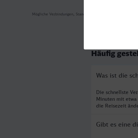
Mögliche Verbindungen, Stand: 2026-08-04 14:13
Häufig geste
Was ist die s
Die schnellste Ve
Minuten mit etwa
die Reisezeit änd
Gibt es eine 