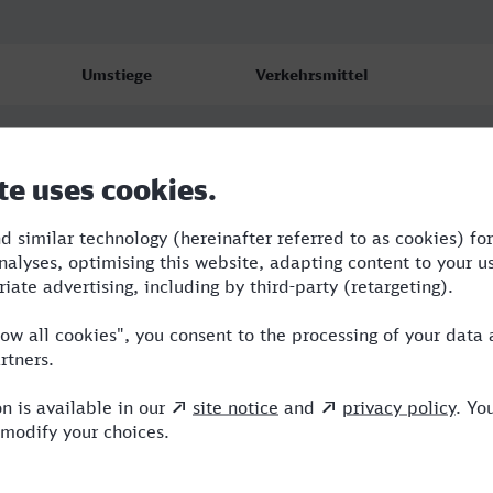
Umstiege
Verkehrsmittel
3
RE,ECE,SBH,IC
2
RB,RE,ICE
3
RB,RE,ICE