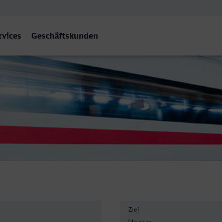
rvices
Geschäftskunden
(Westf) Hbf
Ziel