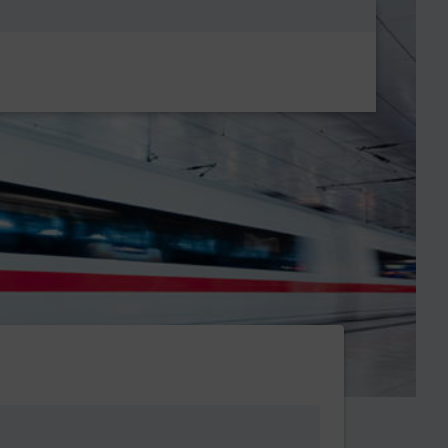
Metanavigatio