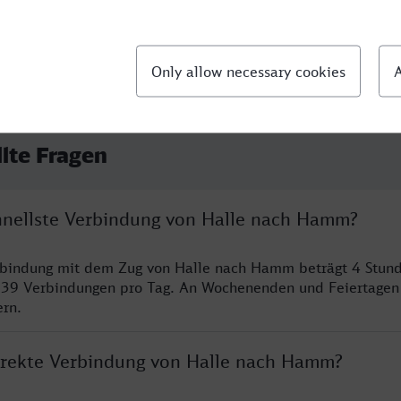
llte Fragen
chnellste Verbindung von Halle nach Hamm?
erbindung mit dem Zug von Halle nach Hamm beträgt 4 Stun
 39 Verbindungen pro Tag. An Wochenenden und Feiertagen 
ern.
direkte Verbindung von Halle nach Hamm?