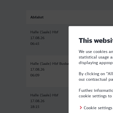
Abfahrt
Halle (Saale) Hbf
17.08.26
06:45
Halle (Saale) Hbf Busbahnhof Bussteig 8
17.08.26
06:09
Halle (Saale) Hbf
17.08.26
18:15