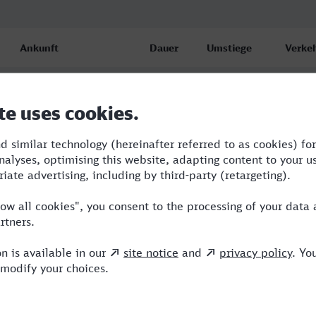
Ankunft
Dauer
Umstiege
Verkeh
Hamm (Westf) Hbf
4:05
2
ICE,IC
17.08.26
10:50
Hamm (Westf) Hbf
5:43
2
BUS,A
17.08.26
11:52
Hamm (Westf) Hbf
5:23
1
ICE
17.08.26
23:38