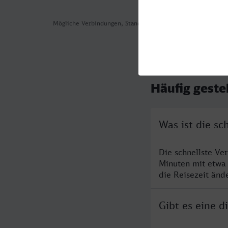
Mögliche Verbindungen, Stand: 2026-08-03 14:51
Häufig geste
Was ist die s
Die schnellste V
Minuten mit etwa
die Reisezeit änd
Gibt es eine 