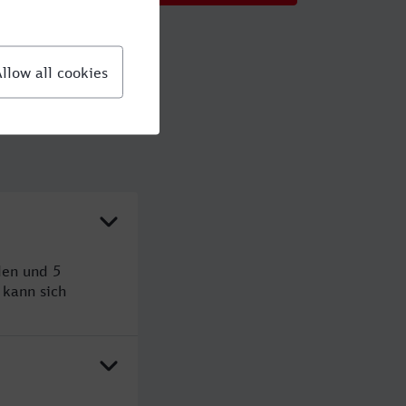
den und 5
kann sich