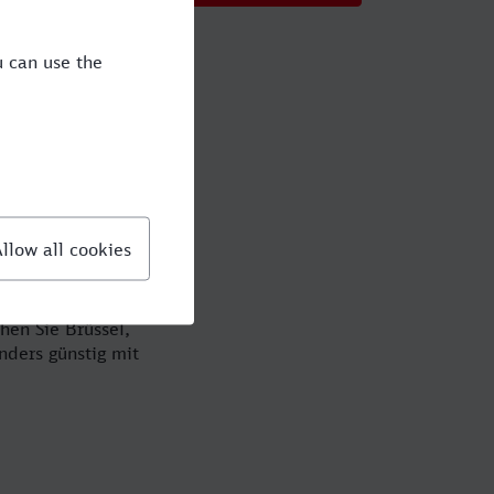
 mit der
omfortabel geht es
tel und einen
hen Sie Brüssel,
nders günstig mit