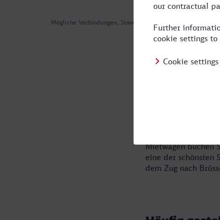
Mögliche Verbindungen, Stand: 2026-08-07 00:22
Düsseldorf n
Bahn!
Warum fliegen? Erle
mit dem Zug von Düs
Mietwagen buchen Si
eine der schönsten S
dem Zug nach Brüsse