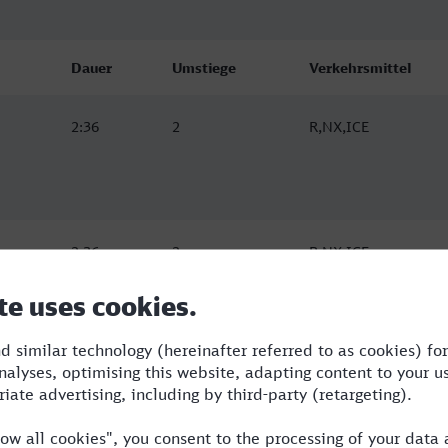
Dauer
Umstiege
Verkehrsmittel
2:36
2
R,NX,ICE
2:36
2
R,NX,ICE
2:36
2
R,NX,ICE