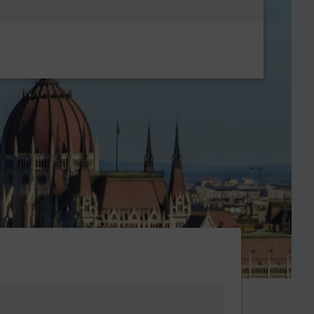
Metanavigatio