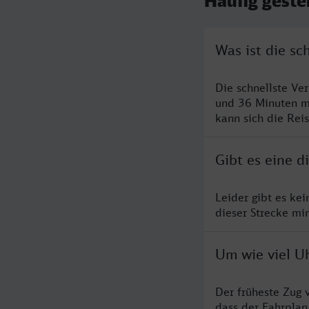
Häufig geste
Was ist die sc
Die schnellste Ve
und 36 Minuten m
kann sich die Rei
Gibt es eine d
Leider gibt es ke
dieser Strecke mi
Um wie viel Uh
Der früheste Zug 
dass der Fahrplan