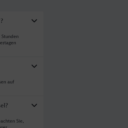
l?
2 Stunden
ertagen
sen auf
el?
achten Sie,
erer