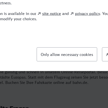
ach Brüssel schnell und bequem reisen
ben Sie flämische Kultur mit einer Zugreise nach Brüssel. K
seldorf nach Brüssel. Nicht nur Ihre Fahrkarte, auch Ihr Ho
e günstig und schnell in unserem Online-Reiseportal. Besuc
tädte Europas. Statt mit dem Flugzeug reisen Sie jetzt beso
l. Buchen Sie Ihre Fahrkarte online auf bahn.de.