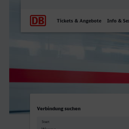
Hauptnavigation
Tickets & Angebote
Info & Se
Worms Hbf - Dessau Hbf
Verbindung suchen
Start