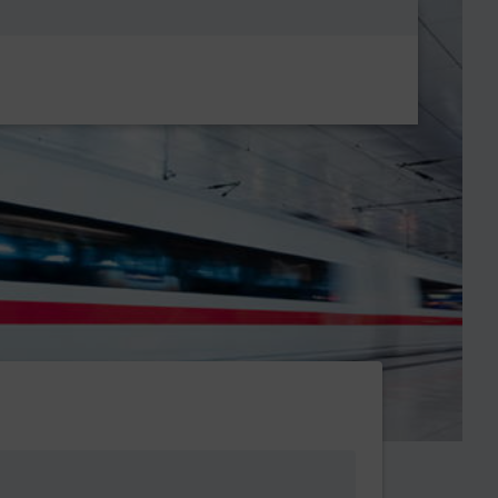
Metanavigatio