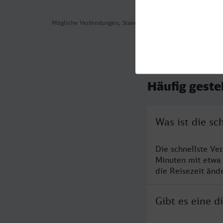
Mögliche Verbindungen, Stand: 2026-08-01 06:14
Häufig geste
Was ist die s
Die schnellste V
Minuten mit etwa
die Reisezeit änd
Gibt es eine 