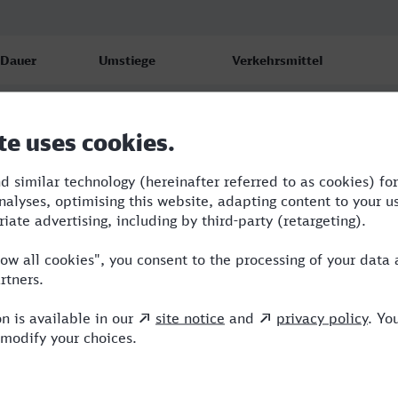
Dauer
Umstiege
Verkehrsmittel
5:03
4
RB,RE,S,ICE
5:51
2
RE,ICE
11:25
4
RB,RE,ICE