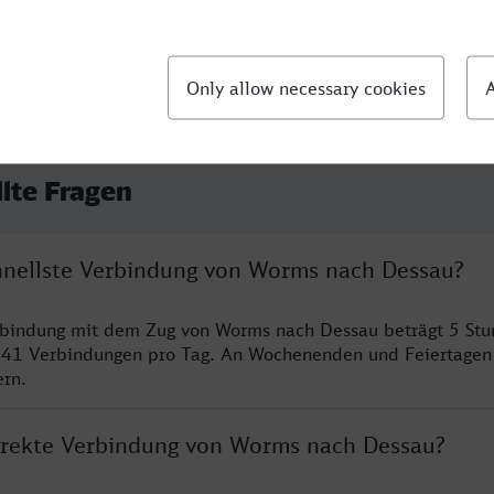
llte Fragen
chnellste Verbindung von Worms nach Dessau?
erbindung mit dem Zug von Worms nach Dessau beträgt 5 St
 41 Verbindungen pro Tag. An Wochenenden und Feiertagen 
ern.
direkte Verbindung von Worms nach Dessau?