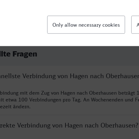
llte Fragen
chnellste Verbindung von Hagen nach Oberhause
erbindung mit dem Zug von Hagen nach Oberhausen beträgt 
it etwa 100 Verbindungen pro Tag. An Wochenenden und F
sezeit ändern.
direkte Verbindung von Hagen nach Oberhausen?