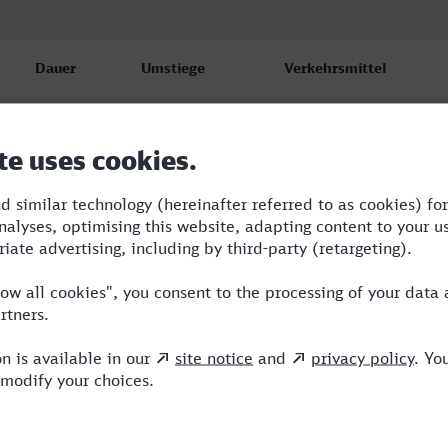
Dauer
Umstiege
Verkehrsmittel
1:14
2
S,ICE
1:26
2
RB,ERB,VIA
1:22
1
ERB,NX