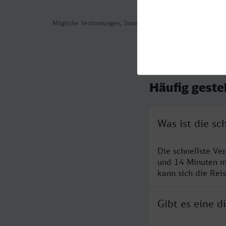
Mögliche Verbindungen, Stand: 2026-08-09 05:46
Häufig geste
Was ist die s
Die schnellste V
und 14 Minuten m
kann sich die Rei
Gibt es eine 