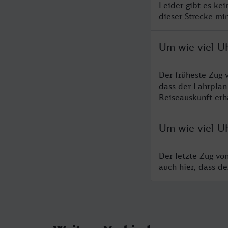
Leider gibt es ke
dieser Strecke mi
Um wie viel U
Der früheste Zug 
dass der Fahrplan
Reiseauskunft erha
Um wie viel U
Der letzte Zug vo
auch hier, dass d