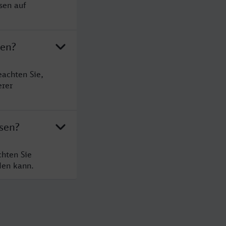
sen auf
sen?
achten Sie,
erer
sen?
hten Sie
den kann.