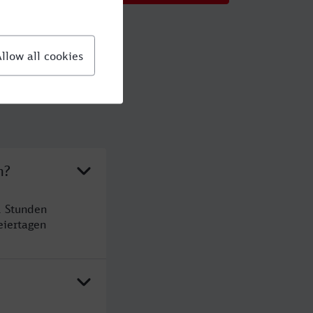
n?
1 Stunden
eiertagen