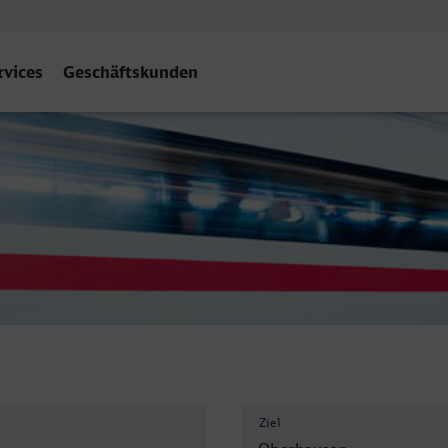
rvices
Geschäftskunden
bf
Ziel