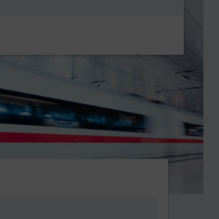
Metanavigatio