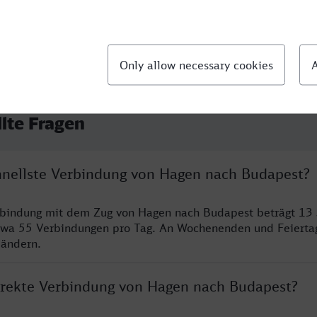
llte Fragen
chnellste Verbindung von Hagen nach Budapest?
erbindung mit dem Zug von Hagen nach Budapest beträgt 13
twa 55 Verbindungen pro Tag. An Wochenenden und Feierta
 ändern.
direkte Verbindung von Hagen nach Budapest?