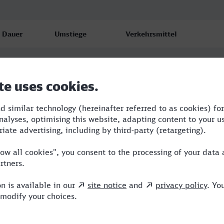
Dauer
Umstiege
Verkehrsmittel
13:13
3
RJX,R,ICE,IC
14:13
4
RJX,R,NX,ICE
16:32
5
RJX,R,BRB,ERB,ICE