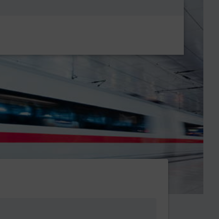
Metanavigatio