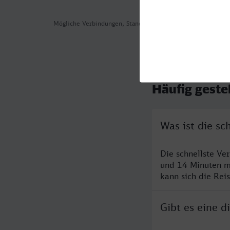
Mögliche Verbindungen, Stand: 2026-08-03 15:22
Häufig geste
Was ist die sc
Die schnellste Ve
und 14 Minuten m
kann sich die Rei
Gibt es eine d