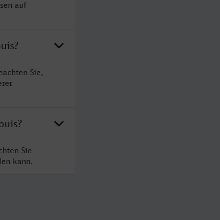
ssen auf
uis?
eachten Sie,
erer
ouis?
chten Sie
den kann.