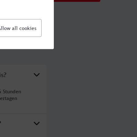
is?
6 Stunden
ertagen
?