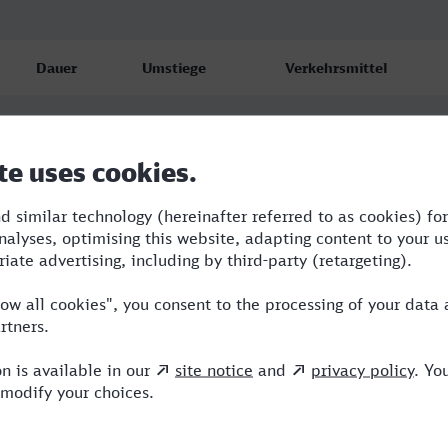
Dauer
Umstiege
Verkehrsmittel
6:14
2
RE,NX,ICE
6:25
2
RE,NX,ICE
6:46
3
RB,RE,NX,ICE