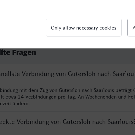
llte Fragen
hnellste Verbindung von Gütersloh nach Saarlou
rbindung mit dem Zug von Gütersloh nach Saarlouis beträgt 
it etwa 24 Verbindungen pro Tag. An Wochenenden und Fei
sezeit ändern.
irekte Verbindung von Gütersloh nach Saarlouis