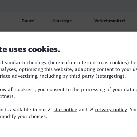
Dauer
Umstiege
Verkehrsmittel
2:23
2
ERB,ENO,ICE
2:48
2
RB,ERB,ICE
2:23
2
ERB,ENO,ICE