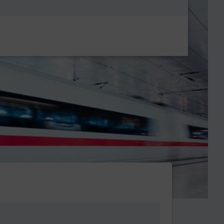
Metanavigatio