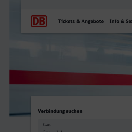
Hauptnavigation
Tickets & Angebote
Info & Se
Gütersloh Hbf - Braunschw
Verbindung suchen
Start