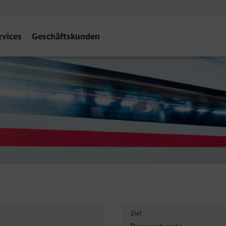
rvices
Geschäftskunden
eig Hbf
Ziel