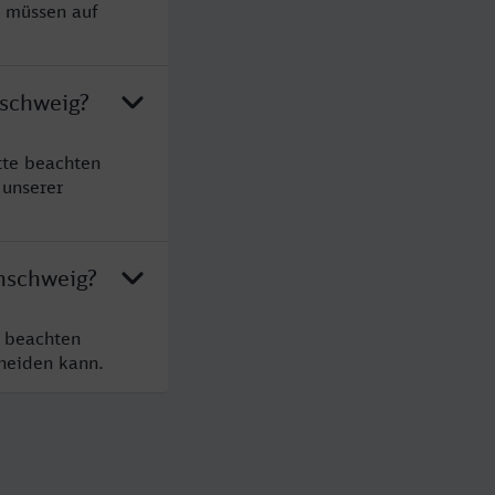
e müssen auf
nschweig?
tte beachten
 unserer
unschweig?
e beachten
cheiden kann.