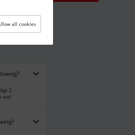
chweig?
ägt 2
n und
weig?