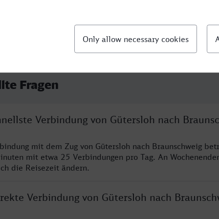
llte Fragen
chnellste Verbindung von Gütersloh nach Brauns
rbindung mit dem Zug von Gütersloh nach Braunschweig betr
inuten mit etwa 25 Verbindungen pro Tag. An Wochenende
ich die Reisezeit ändern.
direkte Verbindung von Gütersloh nach Braunsch