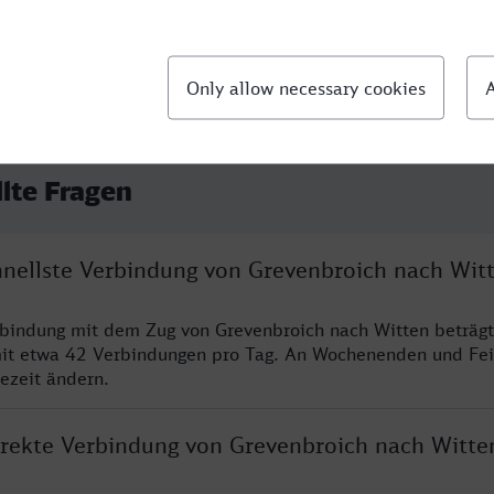
llte Fragen
chnellste Verbindung von Grevenbroich nach Wit
rbindung mit dem Zug von Grevenbroich nach Witten beträg
it etwa 42 Verbindungen pro Tag. An Wochenenden und Fei
sezeit ändern.
direkte Verbindung von Grevenbroich nach Witte