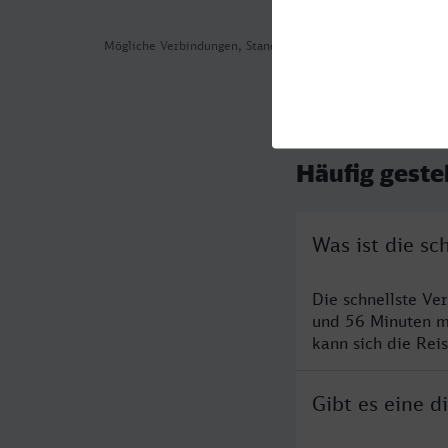
Mögliche Verbindungen, Stand: 2026-08-02 04:35
Häufig geste
Was ist die s
Die schnellste Ve
und 56 Minuten m
kann sich die Rei
Gibt es eine 