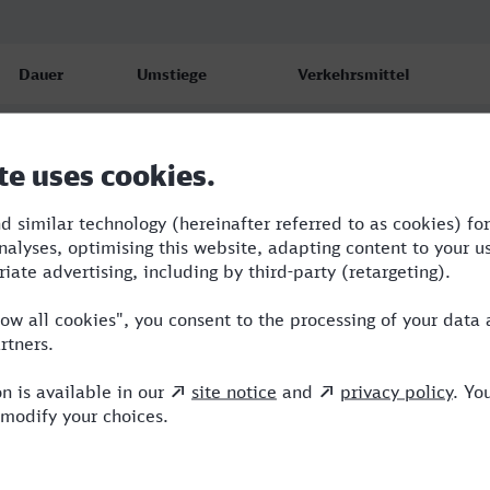
Dauer
Umstiege
Verkehrsmittel
1:56
2
RB,ERB,VIA
2:27
2
RB,ICE
1:57
2
RB,ICE,VIA