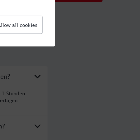
ten?
t 1 Stunden
ertagen
n?