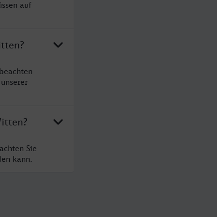
üssen auf
itten?
 beachten
 unserer
itten?
achten Sie
den kann.