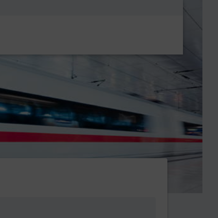
Metanavigatio