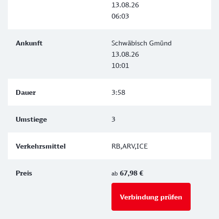
13.08.26
06:03
Schwäbisch Gmünd
13.08.26
10:01
3:58
3
RB,ARV,ICE
67,98 €
ab
Verbindung prüfen
für Preise 