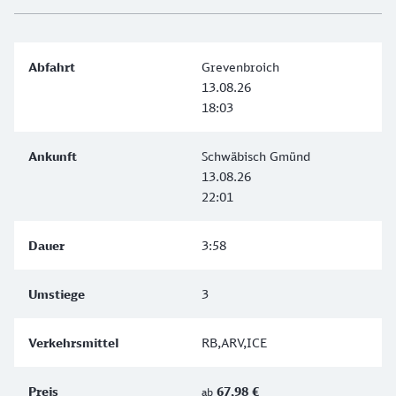
Grevenbroich
13.08.26
18:03
Schwäbisch Gmünd
13.08.26
22:01
3:58
3
RB,ARV,ICE
67,98 €
ab