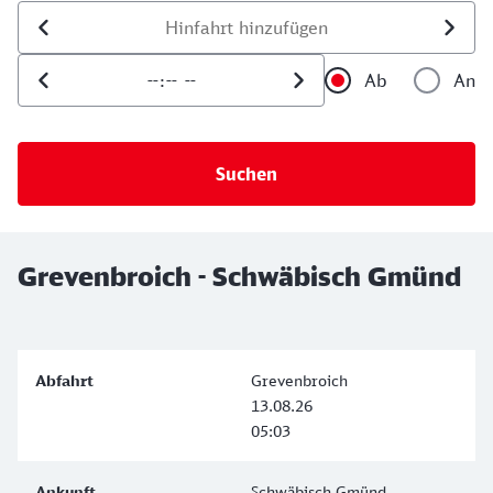
Datum der Hinfahrt
Uhrzeit der Hinfahrt
Ab
An
Uhrzeit als 
Uh
Grevenbroich - Schwäbisch Gmünd
Grevenbroich
13.08.26
05:03
Schwäbisch Gmünd