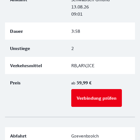
13.08.26
09:01
3:58
2
RB,ARV,ICE
59,99 €
ab
Verbindung prüfen
für Preise 
Grevenbroich