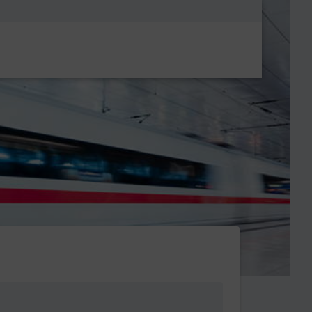
Metanavigatio