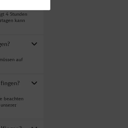
ägt 4 Stunden
rtagen kann
gen?
 müssen auf
lfingen?
te beachten
 unserer