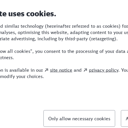
Dauer
Umstiege
Verkehrsmittel
4:09
2
RE,S,ICE
llte Fragen
hnellste Verbindung von Göttingen nach Sindelf