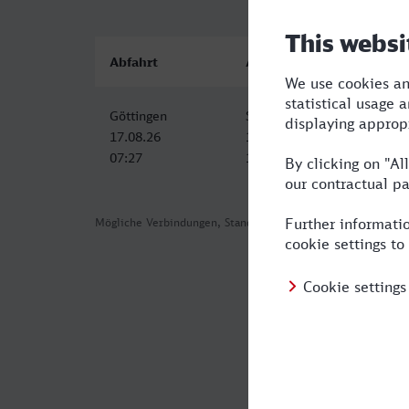
Abfahrt
Ankunft
Göttingen
Sindelfingen
17.08.26
17.08.26
07:27
11:36
Mögliche Verbindungen, Stand: 2026-08-03 16:10
Häufig geste
Was ist die sc