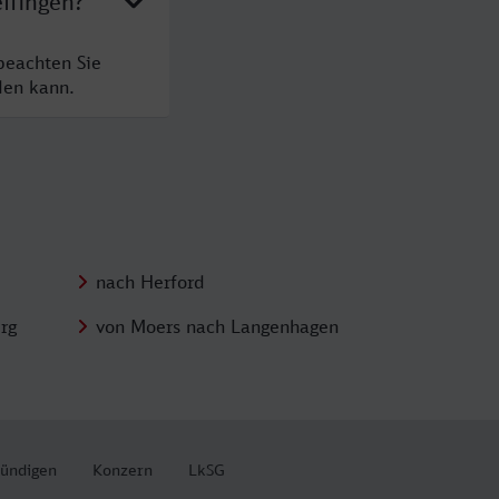
lfingen?
beachten Sie
den kann.
nach Herford
rg
von Moers nach Langenhagen
kündigen
Konzern
LkSG