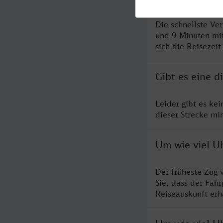
Die schnellste Ve
und 9 Minuten mi
sich die Reisezeit
Gibt es eine d
Leider gibt es ke
dieser Strecke mi
Um wie viel Uh
Der früheste Zug 
Sie, dass der Fah
Reiseauskunft erha