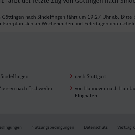
r fährt der letzte Zug von Göttingen nach Sinde
n Göttingen nach Sindelfingen fährt um 19:27 Uhr ab. Bitte 
er Fahrplan sich an Wochenenden und Feiertagen unterschei
 Sindelfingen
nach Stuttgart
Viersen nach Eschweiler
von Hannover nach Hambu
Flughafen
edingungen
Nutzungsbedingungen
Datenschutz
Vertrag 