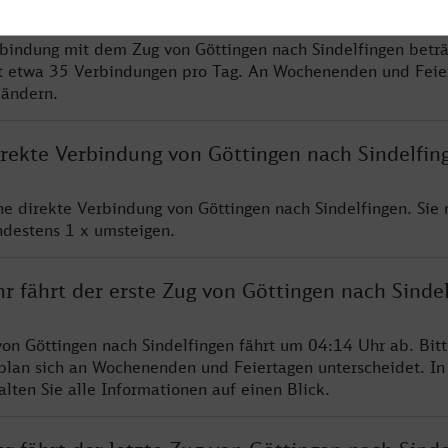
rbindung mit dem Zug von Göttingen nach Sindelfingen betr
t etwa 35 Verbindungen pro Tag. An Wochenenden und Feie
 ändern.
irekte Verbindung von Göttingen nach Sindelfin
ine direkte Verbindung von Göttingen nach Sindelfingen. Sie
ndestens 1 x umsteigen.
r fährt der erste Zug von Göttingen nach Sinde
von Göttingen nach Sindelfingen fährt um 04:14 Uhr ab. Bit
rplan sich an Wochenenden und Feiertagen unterscheidet. In
lten Sie alle Informationen auf einen Blick.