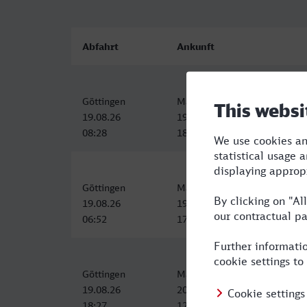
Abfahrt
Ankunft
Göttingen
Marseille-St-Charles
19.08.26
19.08.26
08:28
18:29
Göttingen
Marseille-St-Charles
19.08.26
19.08.26
06:52
17:14
Göttingen
Marseille-St-Charles
19.08.26
20.08.26
18:27
12:24