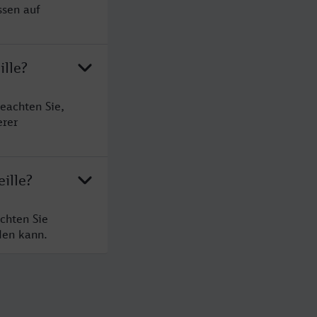
ssen auf
ille?
eachten Sie,
erer
ille?
chten Sie
den kann.