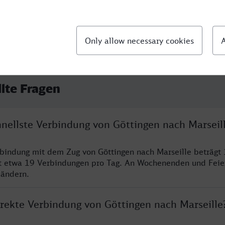
llte Fragen
hnellste Verbindung von Göttingen nach Marseil
rbindung mit dem Zug von Göttingen nach Marseille beträgt
t etwa 19 Verbindungen pro Tag. An Wochenenden und Feie
 ändern.
irekte Verbindung von Göttingen nach Marseille