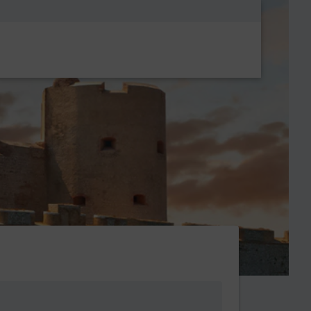
Metanavigatio