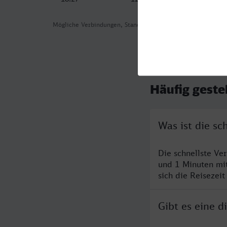
Mögliche Verbindungen, Stand: 2026-08-05 03:28
Häufig geste
Was ist die sc
Die schnellste Ve
und 1 Minuten mi
sich die Reisezeit
Gibt es eine d