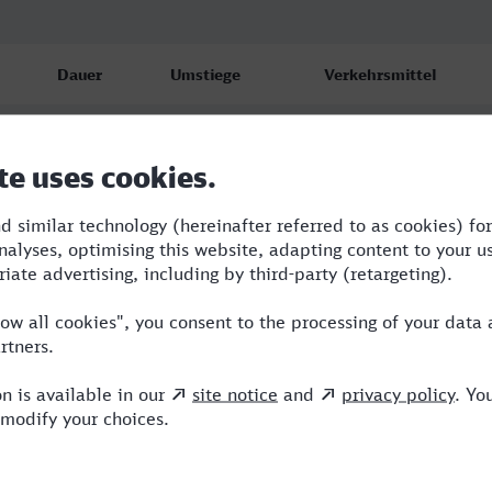
Dauer
Umstiege
Verkehrsmittel
10:01
2
TGV,ICE,FR
10:22
2
TGV,ICE
17:57
3
SWE,TGV,ECE