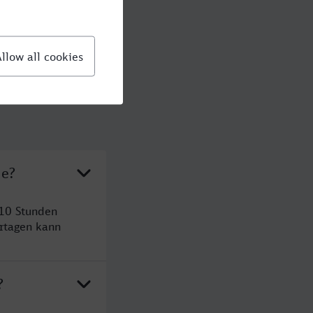
le?
 10 Stunden
rtagen kann
?