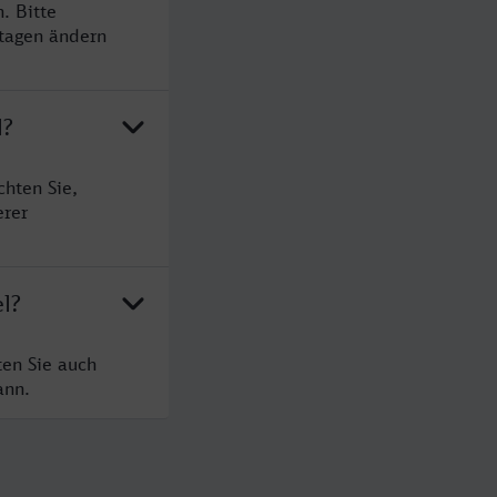
. Bitte
rtagen ändern
l?
chten Sie,
erer
l?
ten Sie auch
ann.