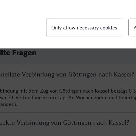
llte Fragen
hnellste Verbindung von Göttingen nach Kassel?
rbindung mit dem Zug von Göttingen nach Kassel beträgt 0 
twa 71 Verbindungen pro Tag. An Wochenenden und Feierta
 ändern.
irekte Verbindung von Göttingen nach Kassel?