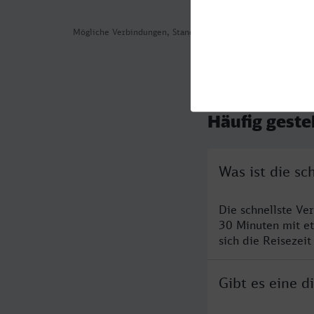
Mögliche Verbindungen, Stand: 2026-08-04 07:54
Häufig geste
Was ist die sc
Die schnellste Ve
30 Minuten mit e
sich die Reisezeit
Gibt es eine d