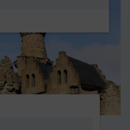
Metanavigatio