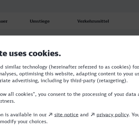
uer
Umstiege
Verkehrsmittel
30
1
RE,ICE
45
1
ICE,HLB
49
1
CAN,ICE