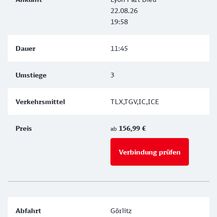
22.08.26
19:58
11:45
3
TLX,TGV,IC,ICE
156,99 €
ab
Verbindung prüfen
für Preise 
Görlitz