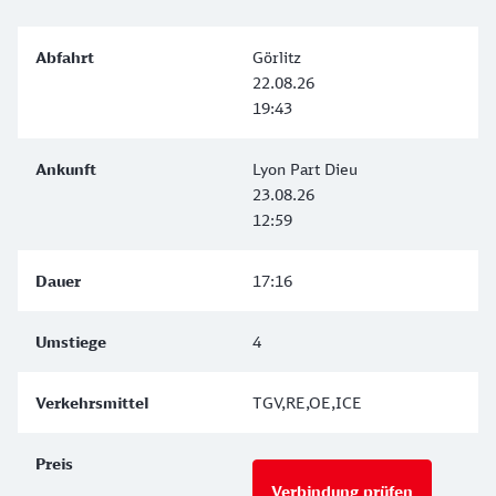
Görlitz
22.08.26
19:43
Lyon Part Dieu
23.08.26
12:59
17:16
4
TGV,RE,OE,ICE
Verbindung prüfen