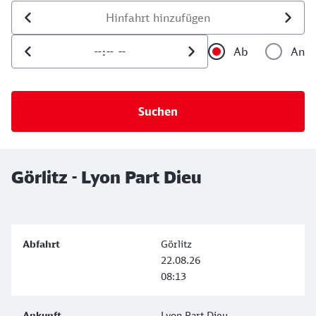
Datum der Hinfahrt
Uhrzeit der Hinfahrt
Ab
An
Uhrzeit als 
Uh
Görlitz - Lyon Part Dieu
Görlitz
22.08.26
08:13
Lyon Part Dieu