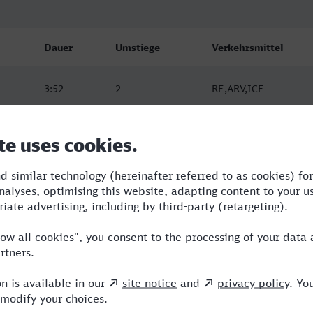
Dauer
Umstiege
Verkehrsmittel
3:52
2
RE,ARV,ICE
4:19
3
RE,ICE
5:23
2
RE,ICE,NX