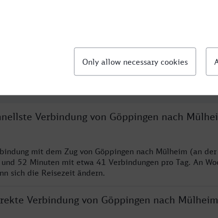
llte Fragen
chnellste Verbindung von Göppingen nach Mülhe
erbindung mit dem Zug von Göppingen nach Mülheim (an der
n und 52 Minuten mit etwa 41 Verbindungen pro Tag. An W
nn sich die Reisezeit ändern.
direkte Verbindung von Göppingen nach Mülheim