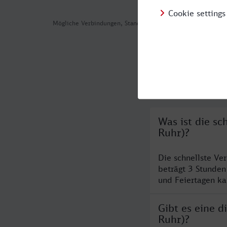
Mögliche Verbindungen, Stand: 2026-08-04 11:22
Häufig geste
Was ist die s
Ruhr)?
Die schnellste V
beträgt 3 Stunde
und Feiertagen ka
Gibt es eine 
Ruhr)?