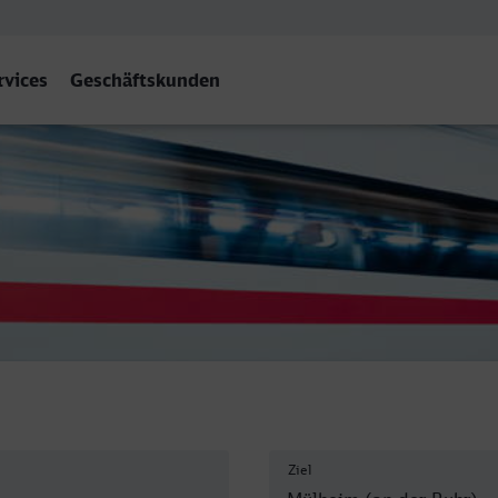
rvices
Geschäftskunden
r) Hbf
Ziel