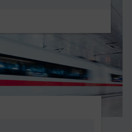
Metanavigatio