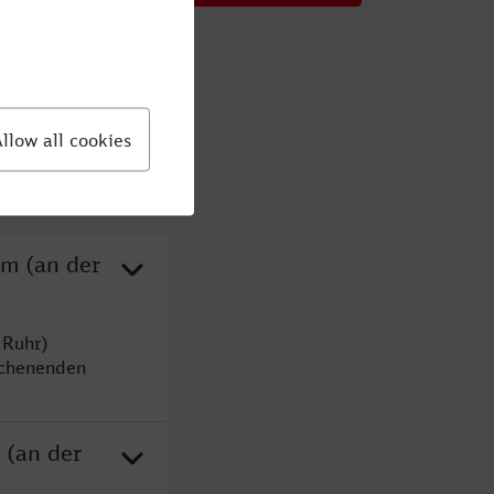
im (an der
 Ruhr)
ochenenden
 (an der