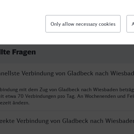
llte Fragen
chnellste Verbindung von Gladbeck nach Wiesba
erbindung mit dem Zug von Gladbeck nach Wiesbaden beträg
it etwa 70 Verbindungen pro Tag. An Wochenenden und Fei
sezeit ändern.
direkte Verbindung von Gladbeck nach Wiesbade