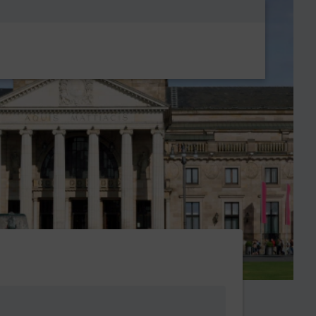
Metanavigatio