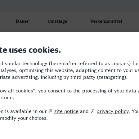
Dauer
Umstiege
Verkehrsmittel
2:59
2
RRB,ICE
3:47
2
RRB,ICE,VIA
4:18
3
RB,RRB,ICE,HLB