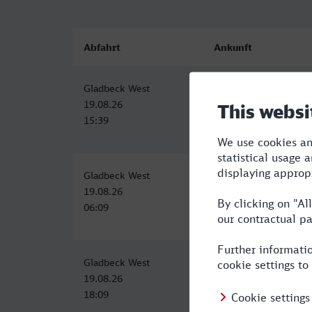
Abfahrt
Ankunft
Gladbeck West
Wiesbaden Hbf
19.08.26
19.08.26
15:39
18:38
Gladbeck West
Wiesbaden Hbf
19.08.26
19.08.26
06:09
09:56
Gladbeck West
Wiesbaden Hbf
19.08.26
19.08.26
18:09
22:27