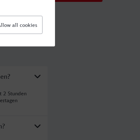
den?
t 2 Stunden
ertagen
n?