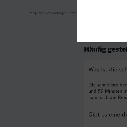
Mögliche Verbindungen, Stand: 2026-08-05 06:16
Häufig geste
Was ist die s
Die schnellste V
und 59 Minuten m
kann sich die Rei
Gibt es eine 