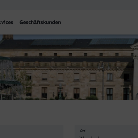
rvices
Geschäftskunden
n Hbf
Ziel