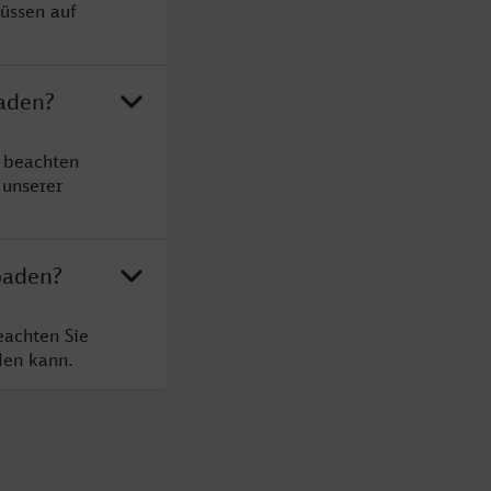
üssen auf
baden?
 beachten
 unserer
baden?
eachten Sie
den kann.