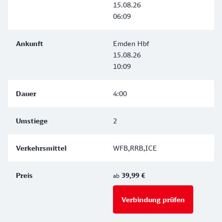
15.08.26
06:09
Emden Hbf
15.08.26
10:09
4:00
2
WFB,RRB,ICE
39,99 €
ab
Verbindung prüfen
für Preise 