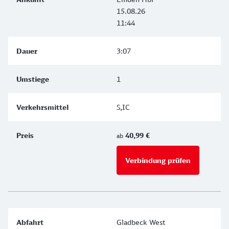
15.08.26
11:44
3:07
1
S,IC
40,99 €
ab
Verbindung prüfen
für Preise 
Gladbeck West