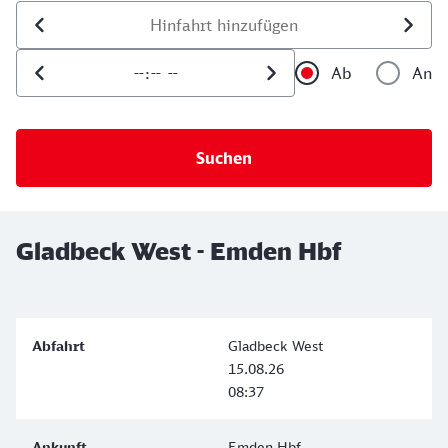
Datum der Hinfahrt
Uhrzeit der Hinfahrt
Ab
An
Uhrzeit als 
Uh
Gladbeck West - Emden Hbf
Gladbeck West
15.08.26
08:37
Emden Hbf