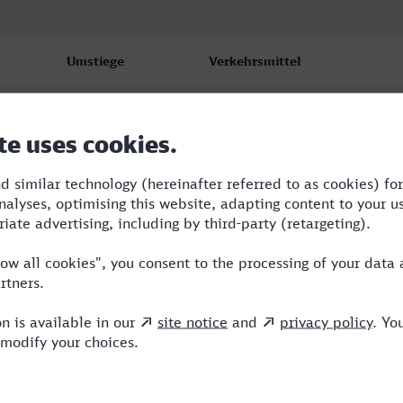
Umstiege
Verkehrsmittel
2
RB,RE,ICE
2
RB,RE,ICE
2
RB,RE,ICE