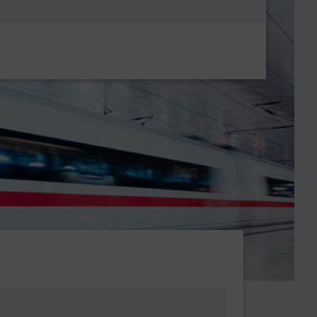
Metanavigatio