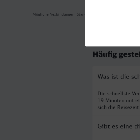
Mögliche Verbindungen, Stand: 2026-08-04 03:12
Häufig geste
Was ist die s
Die schnellste V
19 Minuten mit e
sich die Reisezeit
Gibt es eine 