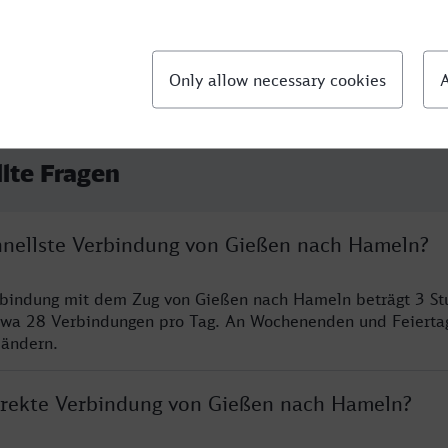
llte Fragen
chnellste Verbindung von Gießen nach Hameln?
erbindung mit dem Zug von Gießen nach Hameln beträgt 3 S
twa 28 Verbindungen pro Tag. An Wochenenden und Feierta
 ändern.
direkte Verbindung von Gießen nach Hameln?