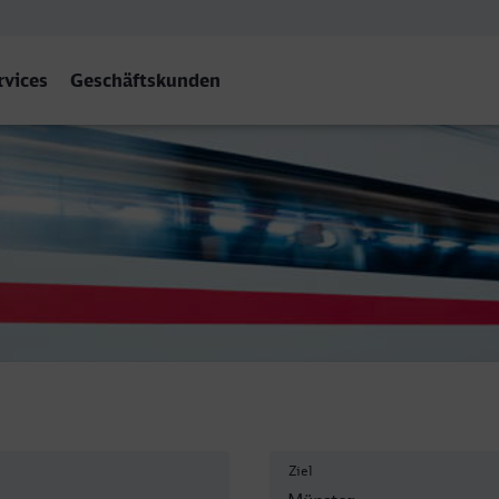
rvices
Geschäftskunden
(Westf) Hbf
Ziel