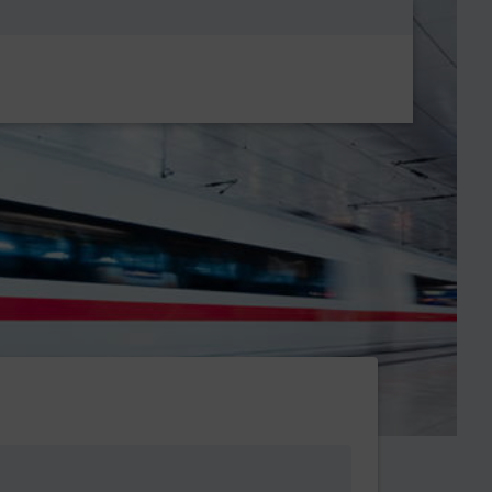
Metanavigatio