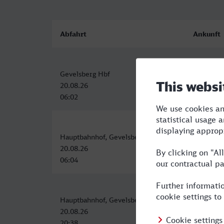
Abfahrt
Ankunft
Gevelsberg Hbf
Münster 
20.08.26
20.08.26
06:02
07:22
Hauptbahnhof, Gevelsberg
Münster 
20.08.26
20.08.26
06:04
08:17
Hauptbahnhof, Gevelsberg
Münster 
20.08.26
20.08.26
20:38
22:22