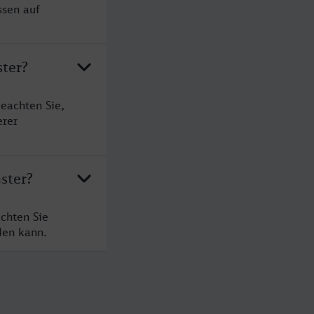
ssen auf
ster?
eachten Sie,
erer
ster?
chten Sie
den kann.