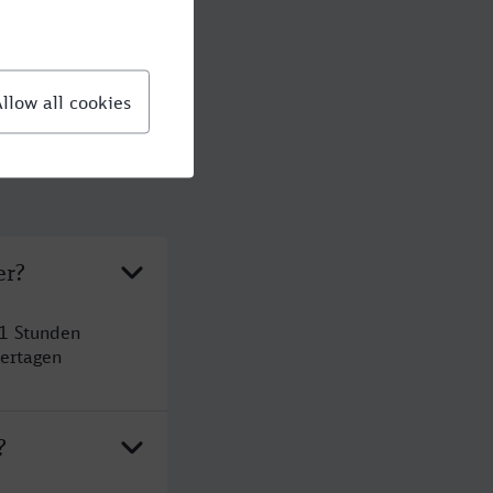
er?
 1 Stunden
ertagen
?