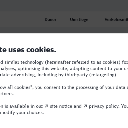
Dauer
Umstiege
Verkehrsmit
(Westf) Hbf
1:20
1
S,NX
(Westf) Hbf
2:13
2
BUS,ERB
(Westf) Hbf
1:44
1
BUS,NX