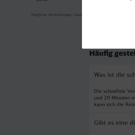
Mögliche Verbindungen, Stand: 2026-08-06 05:35
Häufig geste
Was ist die s
Die schnellste Ve
und 20 Minuten m
kann sich die Rei
Gibt es eine 