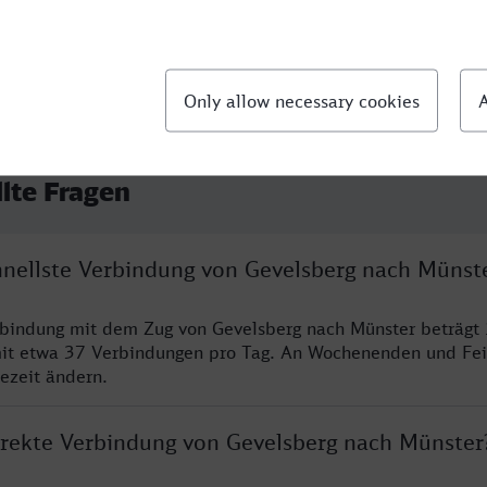
llte Fragen
chnellste Verbindung von Gevelsberg nach Münst
rbindung mit dem Zug von Gevelsberg nach Münster beträgt
it etwa 37 Verbindungen pro Tag. An Wochenenden und Fei
sezeit ändern.
direkte Verbindung von Gevelsberg nach Münster