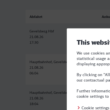
Abfahrt
Anku
Gevelsberg Hbf
Kons
21.08.26
22.0
17:30
00:1
Hauptbahnhof, Gevelsberg
Kons
21.08.26
21.0
06:04
13:1
Hauptbahnhof, Gevelsberg
Kons
21.08.26
22.0
18:04
07:1