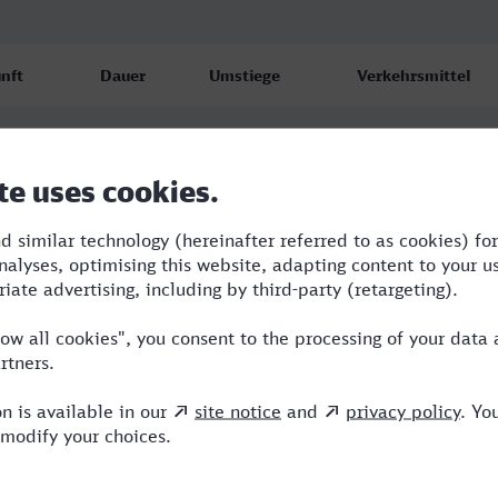
nft
Dauer
Umstiege
Verkehrsmittel
tanz
6:44
3
S,RE,IC,ICE
8.26
4
tanz
7:12
3
BUS,RE,ICE
8.26
6
tanz
13:15
5
BUS,RE,ICE
8.26
9