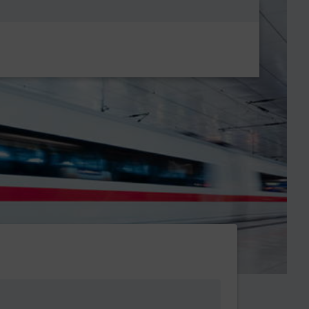
Metanavigatio