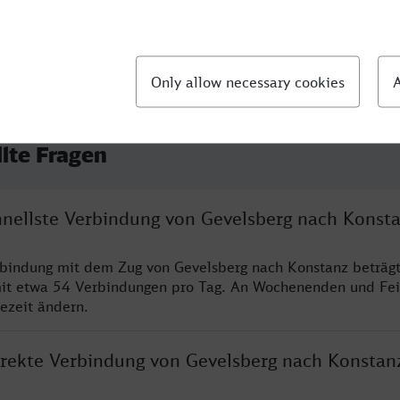
llte Fragen
chnellste Verbindung von Gevelsberg nach Konst
rbindung mit dem Zug von Gevelsberg nach Konstanz beträg
it etwa 54 Verbindungen pro Tag. An Wochenenden und Fei
sezeit ändern.
direkte Verbindung von Gevelsberg nach Konstan