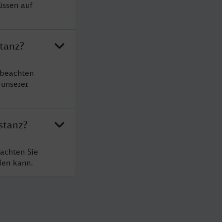
üssen auf
stanz?
 beachten
 unserer
stanz?
achten Sie
den kann.