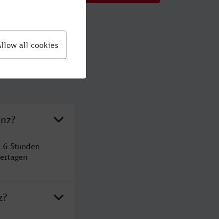
anz?
t 6 Stunden
ertagen
z?