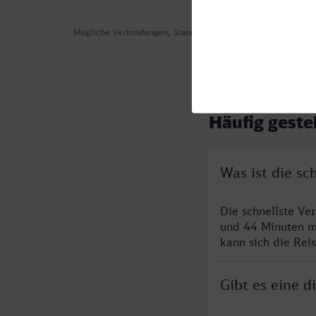
Mögliche Verbindungen, Stand: 2026-08-07 05:53
Häufig geste
Was ist die s
Die schnellste Ve
und 44 Minuten m
kann sich die Rei
Gibt es eine 