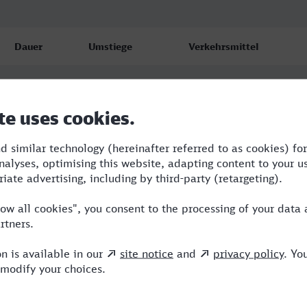
Dauer
Umstiege
Verkehrsmittel
3:22
3
S,NX,ICE
8:54
3
BUS,NX,ICE
8:54
3
BUS,NX,ICE