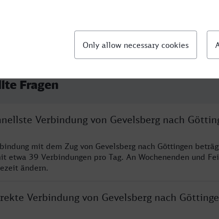
llte Fragen
chnellste Verbindung von Gevelsberg nach Göttin
rbindung mit dem Zug von Gevelsberg nach Göttingen beträg
it etwa 39 Verbindungen pro Tag. An Wochenenden und Fei
sezeit ändern.
direkte Verbindung von Gevelsberg nach Götting