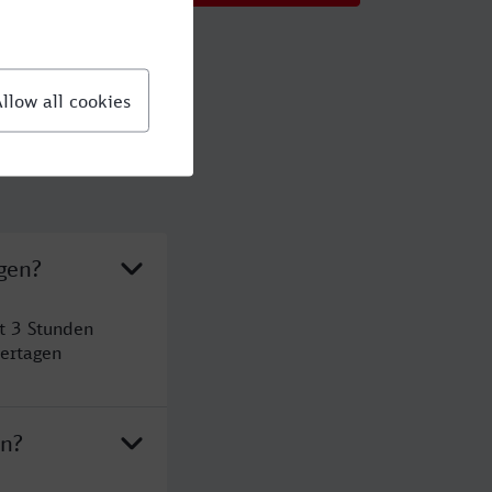
gen?
t 3 Stunden
ertagen
en?