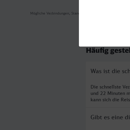
Mögliche Verbindungen, Stand: 2026-08-04 08:19
Häufig geste
Was ist die s
Die schnellste Ve
und 22 Minuten m
kann sich die Rei
Gibt es eine 