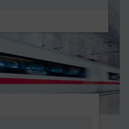
Metanavigatio