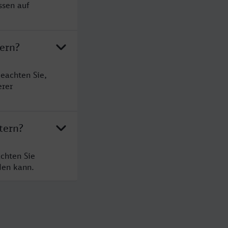
ssen auf
tern?
eachten Sie,
erer
tern?
chten Sie
den kann.