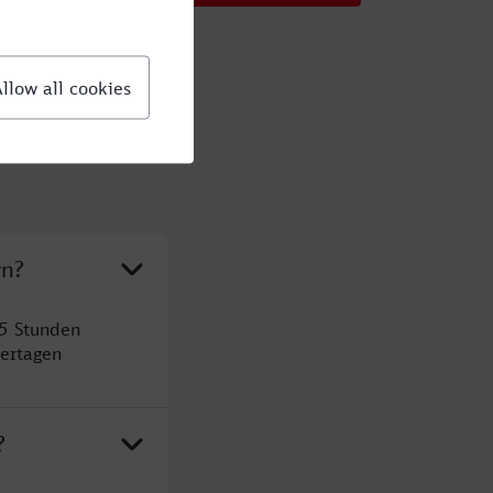
rn?
 5 Stunden
ertagen
?