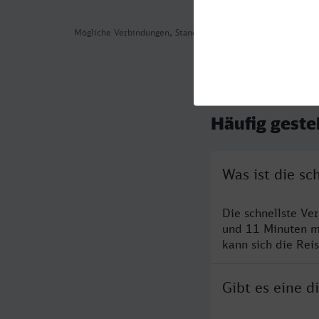
Mögliche Verbindungen, Stand: 2026-08-03 04:31
Häufig geste
Was ist die sc
Die schnellste Ve
und 11 Minuten m
kann sich die Rei
Gibt es eine d