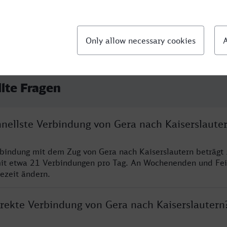
llte Fragen
hnellste Verbindung von Gera nach Kaiserslaute
rbindung mit dem Zug von Gera nach Kaiserslautern beträgt
it etwa 21 Verbindungen pro Tag. An Wochenenden und Fei
sezeit ändern.
irekte Verbindung von Gera nach Kaiserslautern