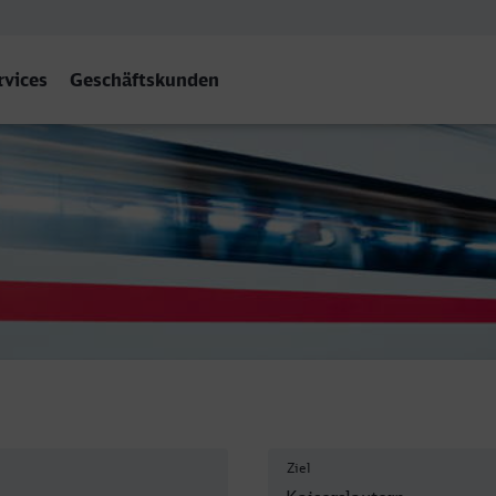
rvices
Geschäftskunden
Hbf
Ziel