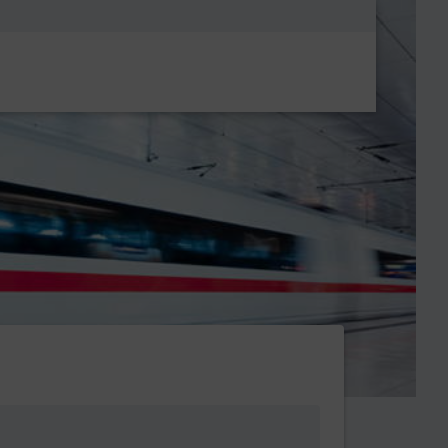
Metanavigatio