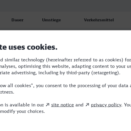
Dauer
Umstiege
Verkehrsmittel
5:11
2
RE,ICE
5:20
2
RE,ICE
5:23
2
RE,ICE