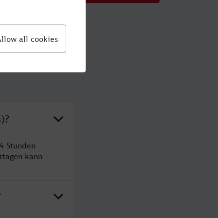
)?
 4 Stunden
rtagen kann
?