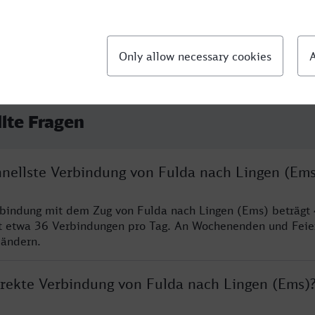
llte Fragen
chnellste Verbindung von Fulda nach Lingen (Ems
rbindung mit dem Zug von Fulda nach Lingen (Ems) beträgt
t etwa 36 Verbindungen pro Tag. An Wochenenden und Feie
 ändern.
direkte Verbindung von Fulda nach Lingen (Ems)