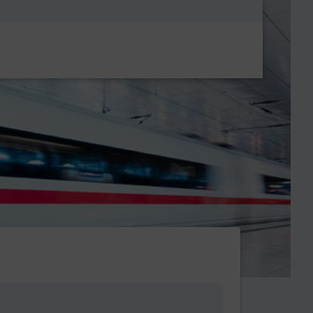
Metanavigatio