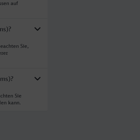
ssen auf
ms)?
eachten Sie,
erer
Ems)?
chten Sie
den kann.