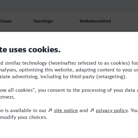
Dauer
Umstiege
Verkehrsmittel
4:07
3
ICE,IC,NX
4:50
3
WFB,ICE,NX
6:12
2
WFB,ICE