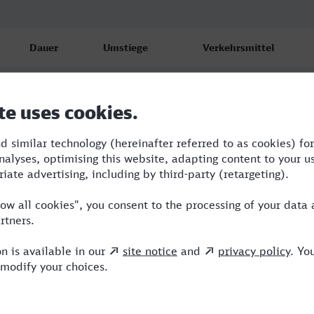
Dauer
Umstiege
Verkehrsmittel
7:36
2
RE,S,ICE
8:16
2
RE,ICE
12:16
2
RE,ICE