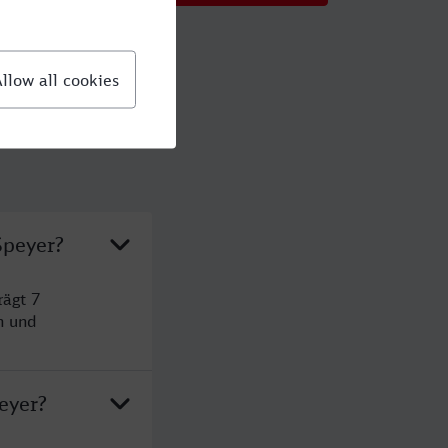
Speyer?
rägt 7
n und
eyer?