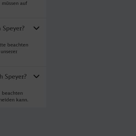
e müssen auf
h Speyer?
tte beachten
 unserer
h Speyer?
e beachten
cheiden kann.