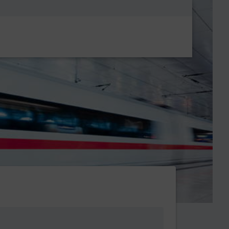
Metanavigatio