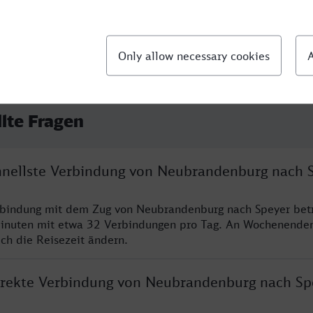
llte Fragen
chnellste Verbindung von Neubrandenburg nach 
erbindung mit dem Zug von Neubrandenburg nach Speyer bet
inuten mit etwa 32 Verbindungen pro Tag. An Wochenende
ich die Reisezeit ändern.
direkte Verbindung von Neubrandenburg nach Sp