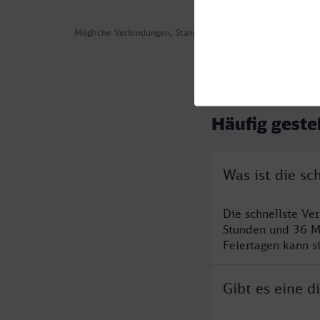
Mögliche Verbindungen, Stand: 2026-07-31 03:38
Häufig geste
Was ist die s
Die schnellste V
Stunden und 36 M
Feiertagen kann s
Gibt es eine 