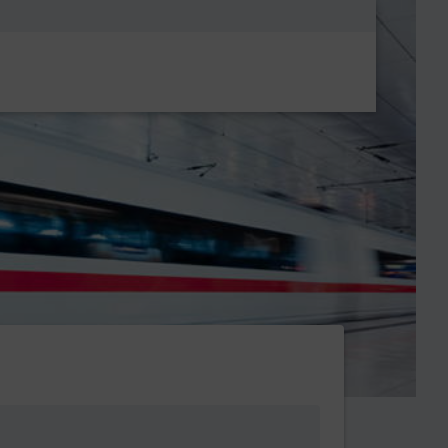
Metanavigatio