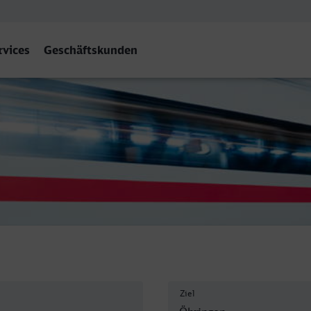
rvices
Geschäftskunden
rn) - Öhringen Hbf
Ziel