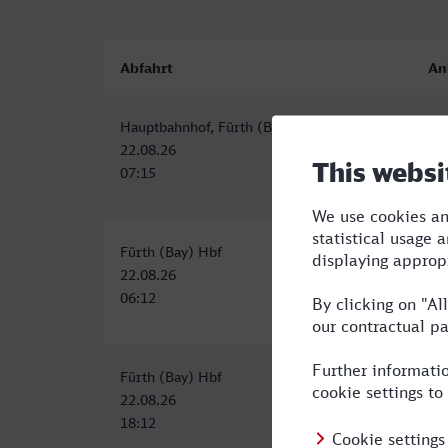
Abfahrt
An
Hauptbahnhof, Fürth (Bayern)
Öh
22.08.26
22
07:15
09
Fürth (Bay) Hbf
Öh
22.08.26
22
06:12
08
Fürth (Bay) Hbf
Öh
22.08.26
22
18:12
20