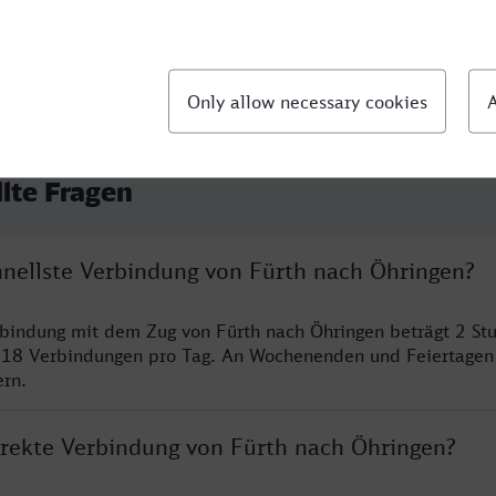
llte Fragen
chnellste Verbindung von Fürth nach Öhringen?
rbindung mit dem Zug von Fürth nach Öhringen beträgt 2 S
 18 Verbindungen pro Tag. An Wochenenden und Feiertagen 
ern.
direkte Verbindung von Fürth nach Öhringen?