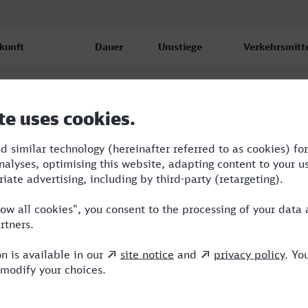
kunft
Dauer
Umstiege
Verkehrsmitt
ringen Hbf
2:15
2
RE,U,IC
.08.26
:30
ringen Hbf
2:20
2
RB,RE,ARV
.08.26
:32
ringen Hbf
2:20
2
RB,RE,ARV
.08.26
:32