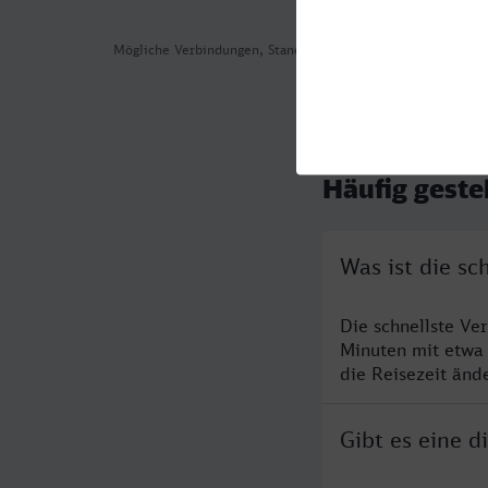
Mögliche Verbindungen, Stand: 2026-08-08 04:12
Häufig geste
Was ist die s
Die schnellste Ve
Minuten mit etwa
die Reisezeit änd
Gibt es eine 