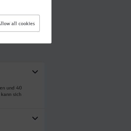
den und 40
kann sich