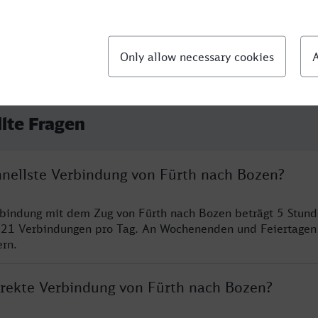
llte Fragen
chnellste Verbindung von Fürth nach Bozen?
rbindung mit dem Zug von Fürth nach Bozen beträgt 5 Stun
 21 Verbindungen pro Tag. An Wochenenden und Feiertagen 
ern.
direkte Verbindung von Fürth nach Bozen?