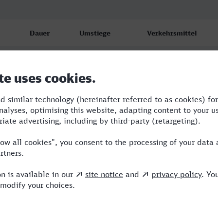
Dauer
Umstiege
Verkehrsmittel
5:40
2
RE,RJ,ICE
5:41
2
RE,RJ,ICE
13:41
3
RE,REX,RJ,ICE