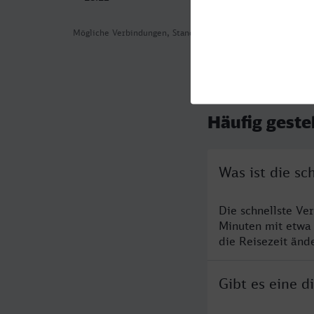
Mögliche Verbindungen, Stand: 2026-08-04 08:37
Häufig geste
Was ist die s
Die schnellste Ve
Minuten mit etwa
die Reisezeit änd
Gibt es eine 