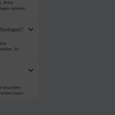
. Bitte
rtagen ändern
Stuttgart?
itte
heidet. In
te beachten
cheiden kann.