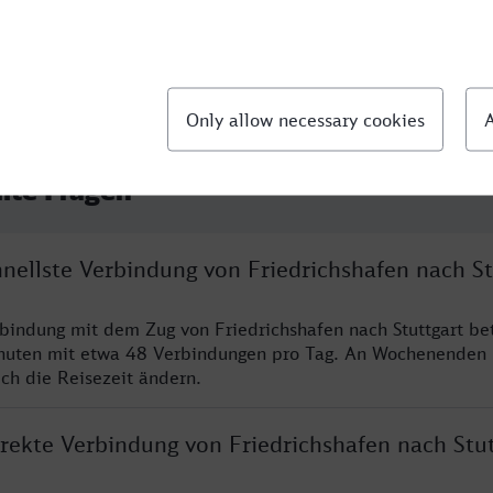
llte Fragen
hnellste Verbindung von Friedrichshafen nach St
rbindung mit dem Zug von Friedrichshafen nach Stuttgart be
nuten mit etwa 48 Verbindungen pro Tag. An Wochenenden
ich die Reisezeit ändern.
irekte Verbindung von Friedrichshafen nach Stut