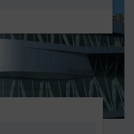
Metanavigatio