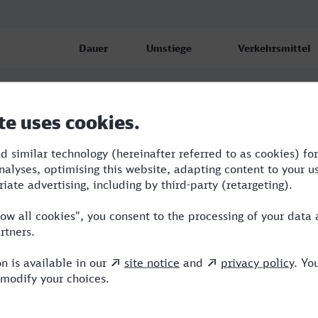
Dauer
Umstiege
Verkehrsmittel
f
5:07
2
S,NX,ICE
f
6:28
2
RE,NX,ICE
f
8:26
2
BUS,RE,ICE