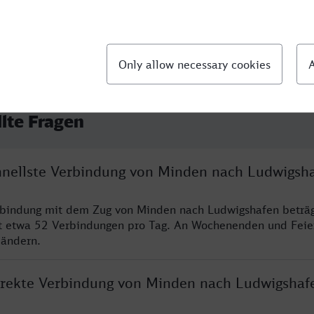
llte Fragen
chnellste Verbindung von Minden nach Ludwigsh
erbindung mit dem Zug von Minden nach Ludwigshafen beträ
t etwa 52 Verbindungen pro Tag. An Wochenenden und Feie
 ändern.
direkte Verbindung von Minden nach Ludwigshaf