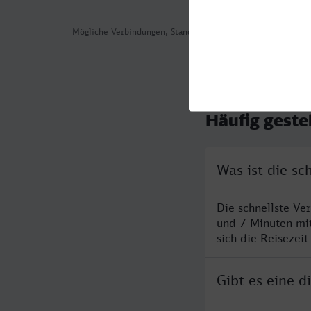
Mögliche Verbindungen, Stand: 2026-08-01 01:29
Häufig geste
Was ist die s
Die schnellste V
und 7 Minuten mi
sich die Reisezeit
Gibt es eine 