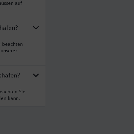
müssen auf
shafen?
e beachten
 unserer
shafen?
eachten Sie
den kann.