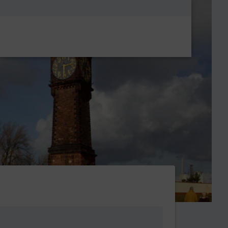
Metanavigatio