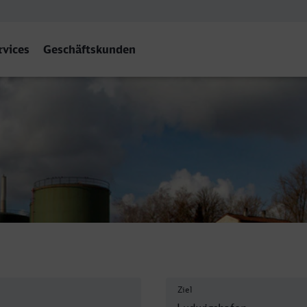
rvices
Geschäftskunden
hafen (Rh) Hbf
Ziel