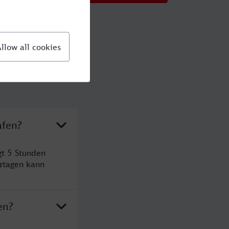
afen?
gt 5 Stunden
rtagen kann
en?