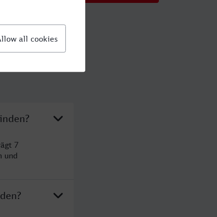
Minden?
ägt 7
n und
nden?