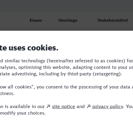
Dauer
Umstiege
Verkehrsmittel
f)
7:24
2
RE,ICE,NX
f)
7:27
2
RE,ICE,NX
f)
10:33
3
WFB,RE,ICE