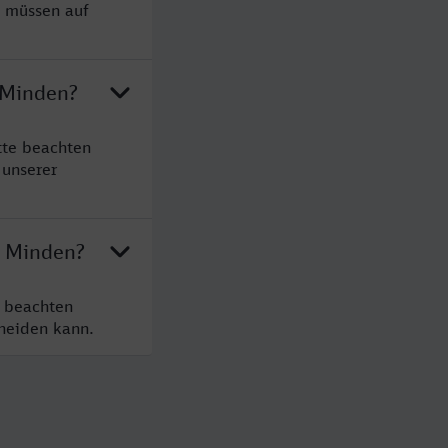
e müssen auf
h Minden?
tte beachten
 unserer
h Minden?
e beachten
cheiden kann.