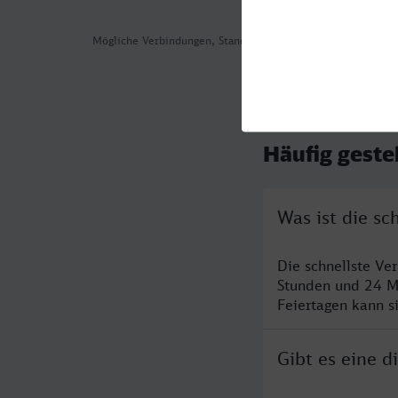
Mögliche Verbindungen, Stand: 2026-08-03 00:26
Häufig geste
Was ist die s
Die schnellste Ve
Stunden und 24 M
Feiertagen kann s
Gibt es eine 