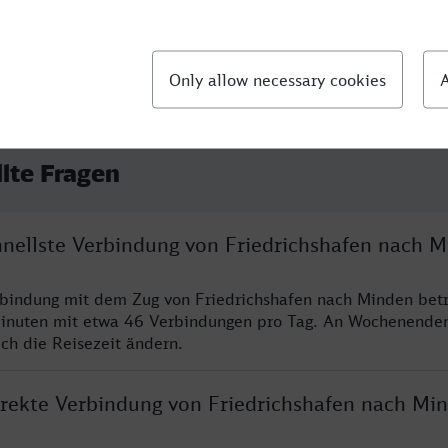
llte Fragen
chnellste Verbindung von Friedrichshafen nach 
rbindung mit dem Zug von Friedrichshafen nach Minden betr
inuten mit etwa 46 Verbindungen pro Tag. An Wochenende
ich die Reisezeit ändern.
direkte Verbindung von Friedrichshafen nach Mi