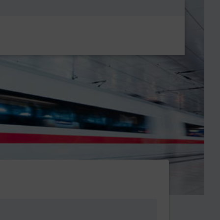
Metanavigatio