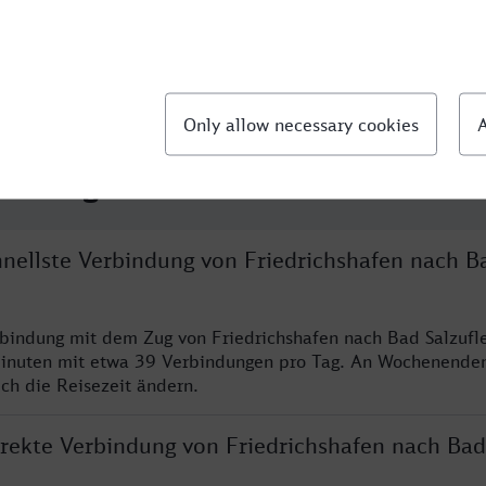
llte Fragen
hnellste Verbindung von Friedrichshafen nach B
rbindung mit dem Zug von Friedrichshafen nach Bad Salzufl
inuten mit etwa 39 Verbindungen pro Tag. An Wochenende
ich die Reisezeit ändern.
direkte Verbindung von Friedrichshafen nach Bad