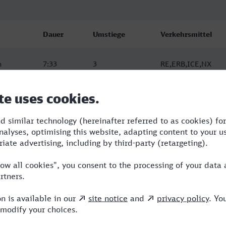
Dauer
Umstiege
Verkehrsmittel
n
7:33
3
RE,ERB,ICE,NX
n
7:36
3
RE,ERB,ICE,NX
n
11:05
4
RE,ERB,ICE,NX