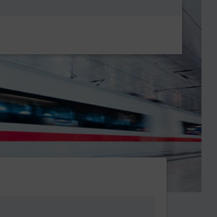
Metanavigatio