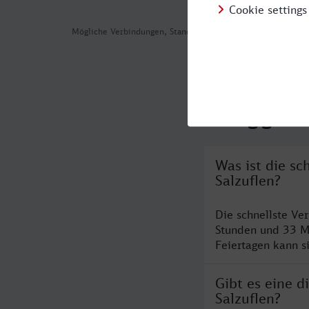
Mögliche Verbindungen, Stand: 2026-08-03 04:02
Häufig geste
Was ist die sc
Salzuflen?
Die schnellste Ve
Stunden und 33 M
Feiertagen kann s
Gibt es eine 
Salzuflen?