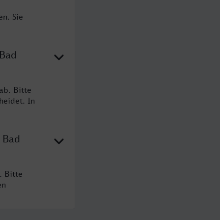
en. Sie
 Bad
ab. Bitte
heidet. In
h Bad
 Bitte
en