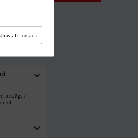
ad
en beträgt 7
n und