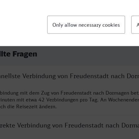
llte Fragen
chnellste Verbindung von Freudenstadt nach Do
erbindung mit dem Zug von Freudenstadt nach Dormagen bet
inuten mit etwa 42 Verbindungen pro Tag. An Wochenende
ich die Reisezeit ändern.
direkte Verbindung von Freudenstadt nach Dorm