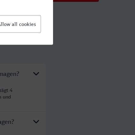
rmagen?
rägt 4
n und
agen?