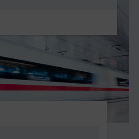
Metanavigatio