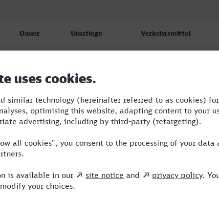
Dauer
Umstiege
Verkehrsmittel
4:22
3
RE,S,ICE
4:43
2
RE,ICE,NX
5:23
2
RE,ICE,NX