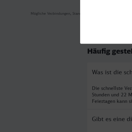
Mögliche Verbindungen, Stand: 2026-08-03 14:51
Häufig geste
Was ist die s
Die schnellste V
Stunden und 22 M
Feiertagen kann s
Gibt es eine 