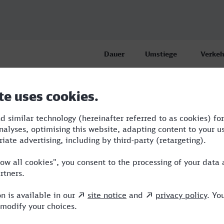
Dauer
Umstiege
Verkeh
andau in der Pfalz
2:01
2
RB,BUS
andau in der Pfalz
2:01
2
RB,BUS
andau in der Pfalz
2:56
3
RB,BUS