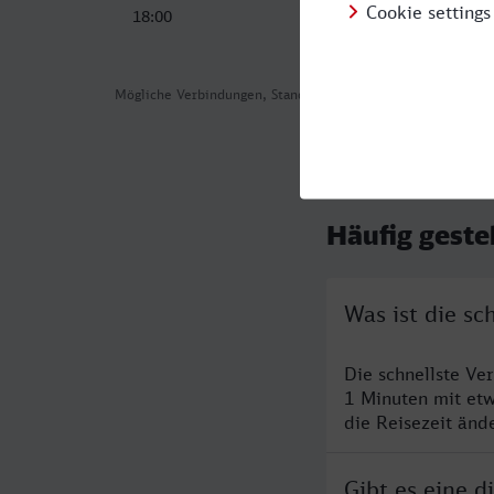
18:00
20:56
Mögliche Verbindungen, Stand: 2026-07-29 07:29
Häufig geste
Was ist die s
Die schnellste Ve
1 Minuten mit et
die Reisezeit änd
Gibt es eine 