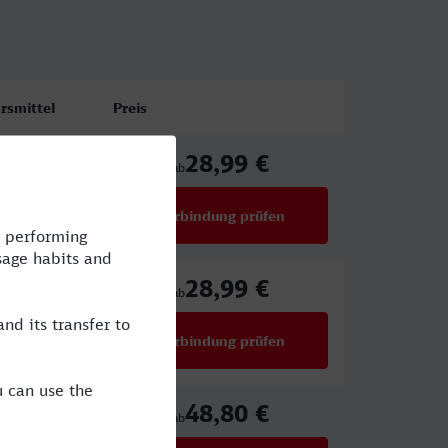
rsmittel
Preis
28,99 €
,ICE
ab
Verbindung prüfen
für Preise ab 28,99 €
28,99 €
,ICE
ab
Verbindung prüfen
für Preise ab 28,99 €
48,80 €
,RE
ab