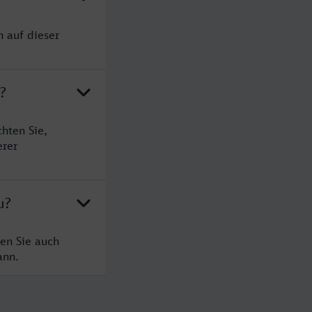
n auf dieser
?
hten Sie,
erer
u?
en Sie auch
ann.