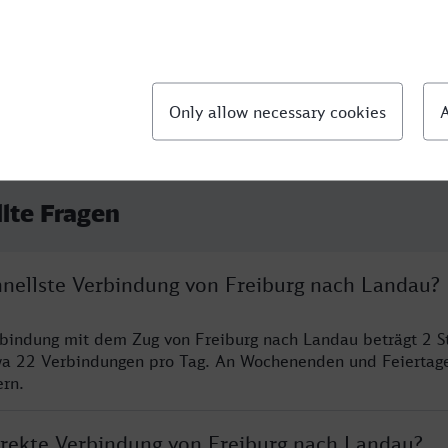
llte Fragen
chnellste Verbindung von Freiburg nach Landau?
rbindung mit dem Zug von Freiburg nach Landau beträgt 2 
wa 22 Verbindungen pro Tag. An Wochenenden und Feiertage
ern.
direkte Verbindung von Freiburg nach Landau?