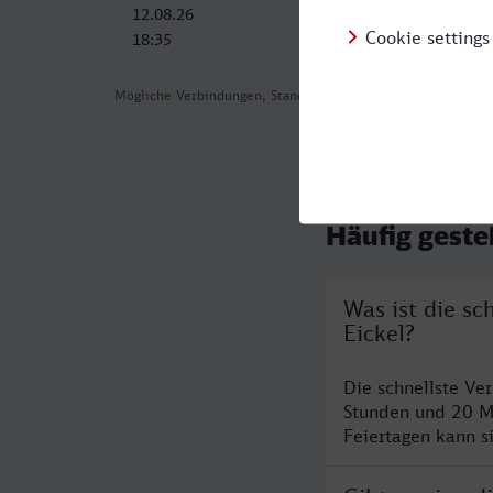
12.08.26
13.08.26
18:35
07:33
Mögliche Verbindungen, Stand: 2026-07-29 12:03
Häufig geste
Was ist die s
Eickel?
Die schnellste Ve
Stunden und 20 M
Feiertagen kann s