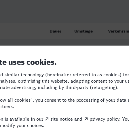
Dauer
Umstiege
Verkehrsmi
e-Eickel Hbf
6:20
2
RB,BUS,FL
e-Eickel Hbf
7:20
3
RB,BUS,RE
e-Eickel Hbf
12:58
4
BUS,RE,ER