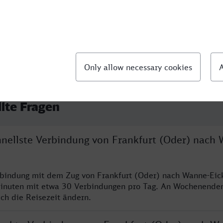
llte Fragen
chnellste Verbindung von Frankfurt (Oder) nach
rbindung mit dem Zug von Frankfurt (Oder) nach Wanne-Eick
inuten mit etwa 30 Verbindungen pro Tag. An Wochenende
ich die Reisezeit ändern.