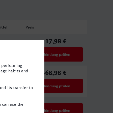
ttel
Preis
17,98 €
X
ab
Verbindung prüfen
für Preise ab 17,98 €
68,98 €
,ICE
ab
Verbindung prüfen
für Preise ab 68,98 €
B,ICE
Verbindung prüfen