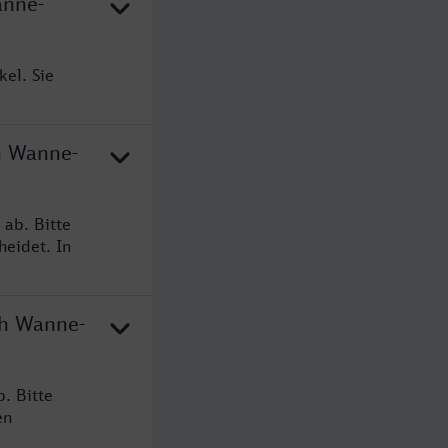
anne-
kel. Sie
ch Wanne-
 ab. Bitte
heidet. In
ch Wanne-
. Bitte
en