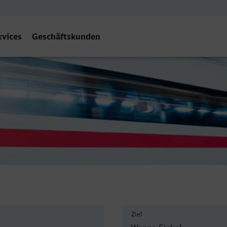
rvices
Geschäftskunden
- Herne-Wanne-Eickel Hbf
Ziel