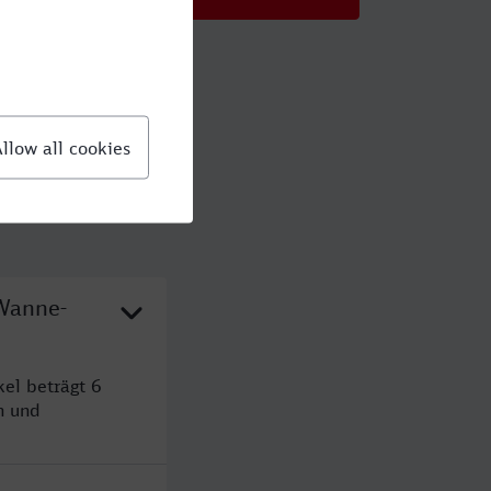
 Wanne-
el beträgt 6
n und