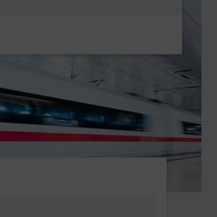
Metanavigatio