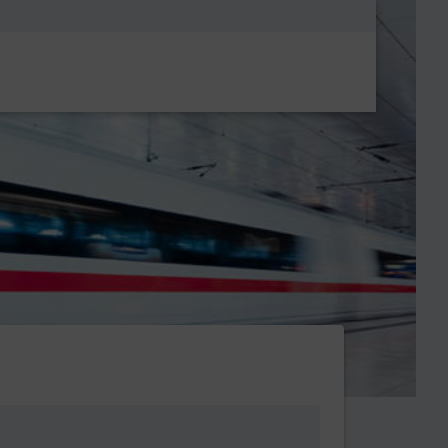
Metanavigatio