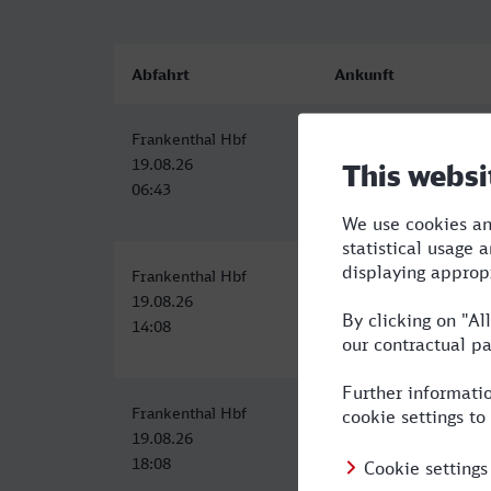
Abfahrt
Ankunft
Frankenthal Hbf
Marl Mitte
19.08.26
19.08.26
06:43
10:17
Frankenthal Hbf
Marl Mitte, Marl (Wes
19.08.26
19.08.26
14:08
21:03
Frankenthal Hbf
Marl Mitte, Marl (Wes
19.08.26
19.08.26
18:08
23:06