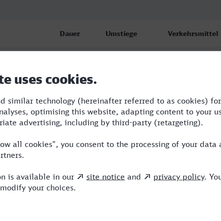
Dauer
Umstiege
Verkehrsmittel
3:34
2
S,ICE
tf)
6:55
3
BUS,RE,ICE
tf)
4:58
4
BUS,RE,RRB,ICE