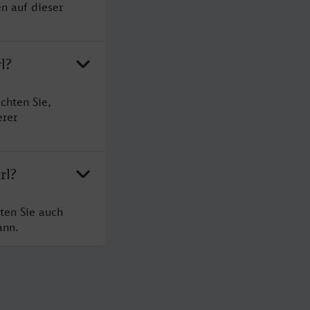
n auf dieser
l?
chten Sie,
erer
rl?
ten Sie auch
ann.