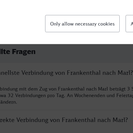
llte Fragen
chnellste Verbindung von Frankenthal nach Marl?
rbindung mit dem Zug von Frankenthal nach Marl beträgt 3
twa 32 Verbindungen pro Tag. An Wochenenden und Feierta
 ändern.
direkte Verbindung von Frankenthal nach Marl?