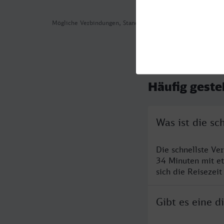
Mögliche Verbindungen, Stand: 2026-08-05 08:09
Häufig geste
Was ist die s
Die schnellste Ve
34 Minuten mit e
sich die Reisezeit
Gibt es eine 