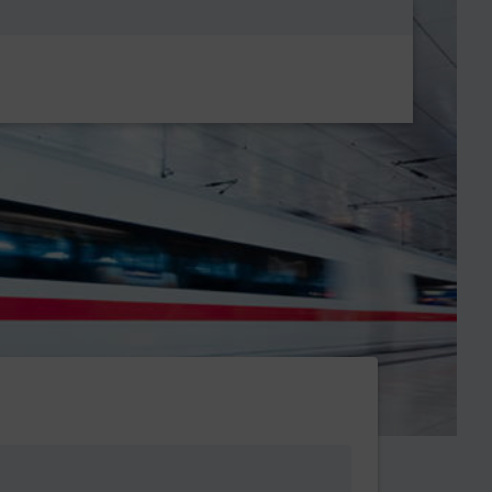
Metanavigatio