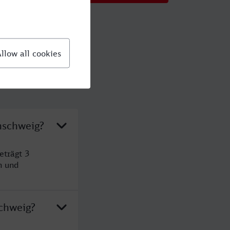
nschweig?
eträgt 3
n und
chweig?