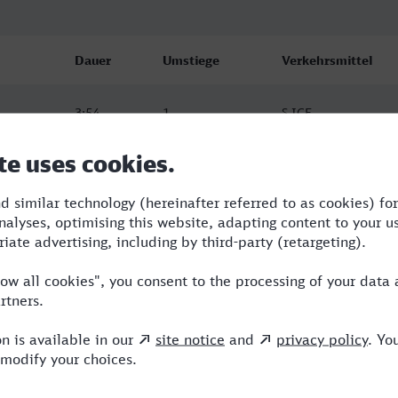
Dauer
Umstiege
Verkehrsmittel
3:54
1
S,ICE
4:36
1
RE,ICE
4:57
3
RE,ICE