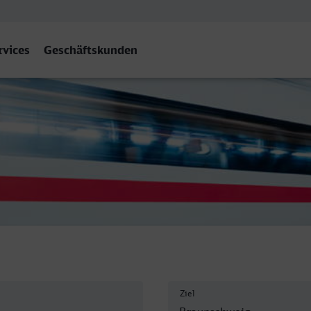
rvices
Geschäftskunden
hweig Hbf
Ziel