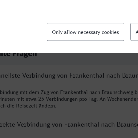
llte Fragen
chnellste Verbindung von Frankenthal nach Brau
rbindung mit dem Zug von Frankenthal nach Braunschweig b
inuten mit etwa 25 Verbindungen pro Tag. An Wochenende
ich die Reisezeit ändern.
direkte Verbindung von Frankenthal nach Brauns