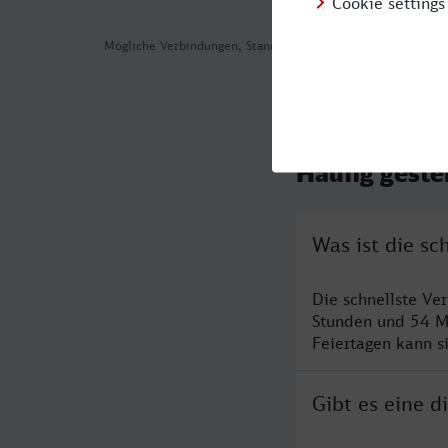
Mögliche Verbindungen, Stand: 2026-07-31 00:36
Häufig geste
Was ist die s
Die schnellste Ve
Stunden und 54 M
Feiertagen kann s
Gibt es eine 