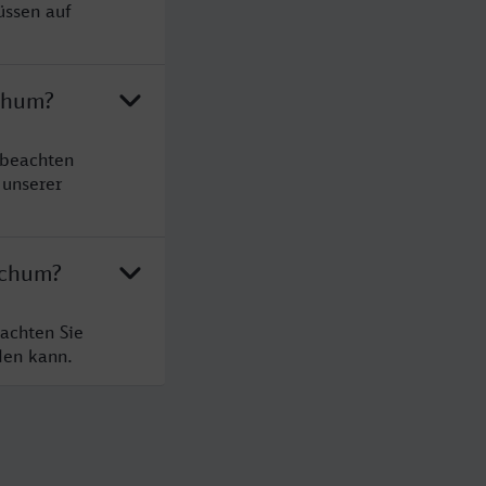
üssen auf
ochum?
 beachten
 unserer
ochum?
achten Sie
den kann.