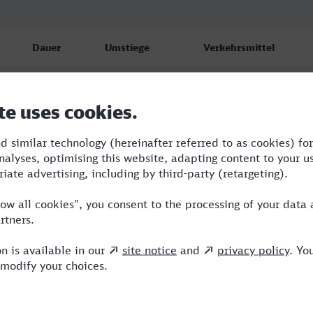
Dauer
Umstiege
Verkehrsmittel
2:56
2
S,ICE,NX
5:25
3
RE,ICE,NX,TR
3:54
3
RE,ICE,NX