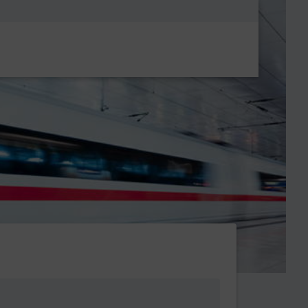
Metanavigatio