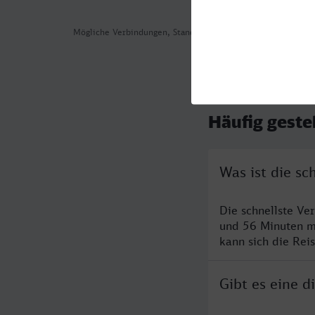
Mögliche Verbindungen, Stand: 2026-08-06 05:05
Häufig geste
Was ist die s
Die schnellste V
und 56 Minuten m
kann sich die Rei
Gibt es eine 