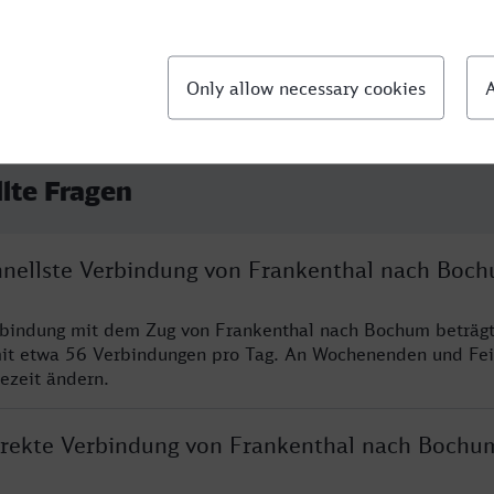
llte Fragen
chnellste Verbindung von Frankenthal nach Boc
erbindung mit dem Zug von Frankenthal nach Bochum beträg
it etwa 56 Verbindungen pro Tag. An Wochenenden und Fei
sezeit ändern.
direkte Verbindung von Frankenthal nach Bochu