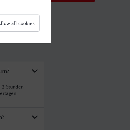
hum?
t 2 Stunden
ertagen
m?