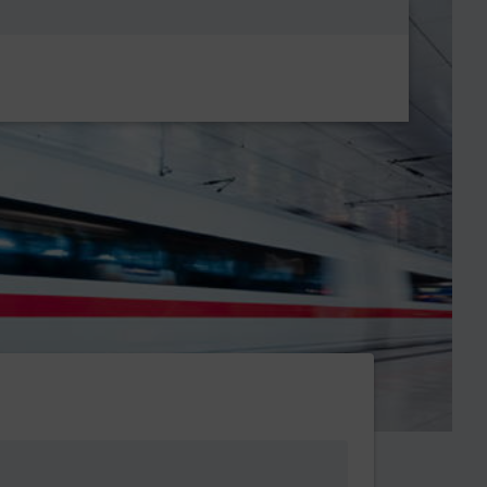
Metanavigatio