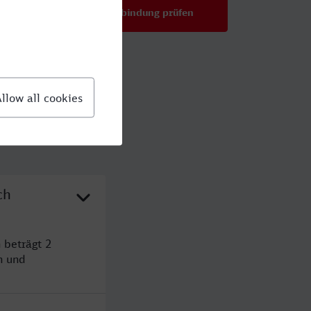
Verbindung prüfen
für Preise ab 43,99 €
ch
 beträgt 2
n und