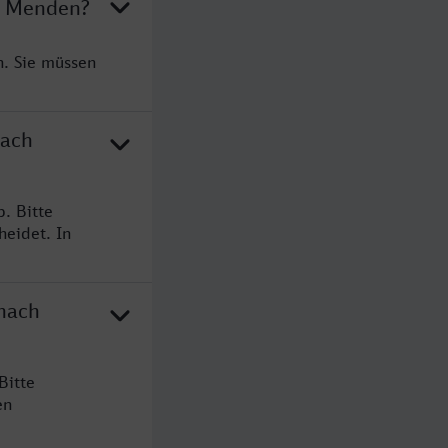
ch Menden?
n. Sie müssen
nach
. Bitte
heidet. In
 nach
Bitte
en