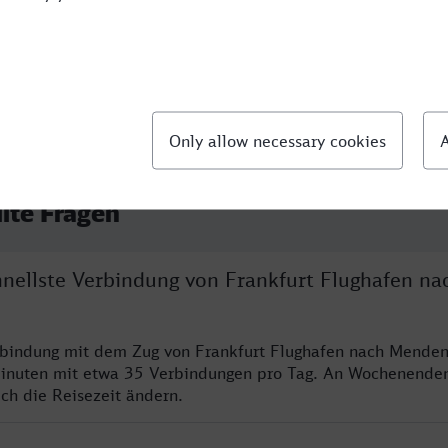
09
llte Fragen
hnellste Verbindung von Frankfurt Flughafen na
rbindung mit dem Zug von Frankfurt Flughafen nach Menden
inuten mit etwa 35 Verbindungen pro Tag. An Wochenende
ich die Reisezeit ändern.