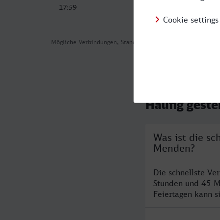
17:59
22:
Mögliche Verbindungen, Stand: 2026-08-08 04:34
Häufig geste
Was ist die sc
Menden?
Die schnellste Ve
Stunden und 45 M
Feiertagen kann s