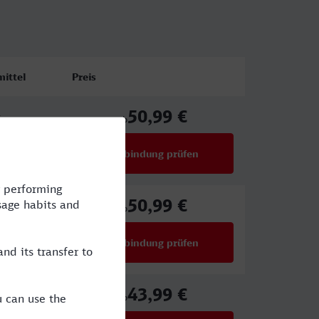
ittel
Preis
50,99 €
E
ab
Verbindung prüfen
für Preise ab 50,99 €
50,99 €
E
ab
Verbindung prüfen
für Preise ab 50,99 €
43,99 €
E,NX
ab