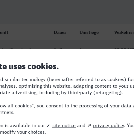
unft
Dauer
Umstiege
Verkehrsm
den (Sauerland)
2:45
2
RB,RE,IC
08.26
55
den (Sauerland)
2:45
2
RB,RE,IC
08.26
55
den (Sauerland)
4:10
4
RB,RE,IC
08.26