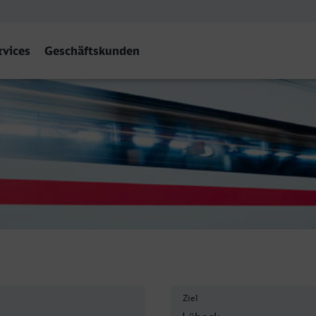
rvices
Geschäftskunden
ernbf - Lübeck Hbf
Ziel