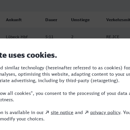
Ankunft
Dauer
Umstiege
Verkehrsmit
Lübeck Hbf
5:11
2
RE,ICE
13.08.26
14:52
Lübeck Hbf
5:30
2
VLX,RE,ICE
13.08.26
11:52
Lübeck Hbf
6:13
1
RE,ICE
14.08.26
00:24