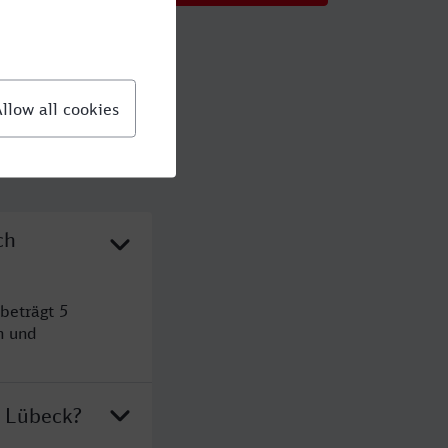
ch
beträgt 5
n und
h Lübeck?