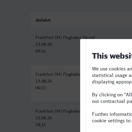
Abfahrt
Frankfurt (M) Flughafen Fernbf
13.08.26
09:41
Frankfurt (M) Flughafen Regionalbf
13.08.26
06:22
Frankfurt (M) Flughafen Fernbf
13.08.26
18:11