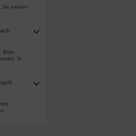
. Sie müssen
nach
. Bitte
heidet. In
 nach
itte
en