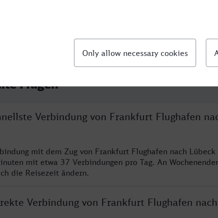
llte Fragen
hnellste Verbindung von Frankfurt Flughafen na
rbindung mit dem Zug von Frankfurt Flughafen nach Lübeck 
inuten mit etwa 37 Verbindungen pro Tag. An Wochenende
ich die Reisezeit ändern.
direkte Verbindung von Frankfurt Flughafen nac