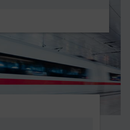
Metanavigatio