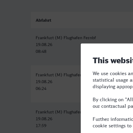
Abfahrt
Frankfurt (M) Flughafen Fernbf
19.08.26
08:48
Frankfurt (M) Flughafen Regionalbf
19.08.26
06:24
Frankfurt (M) Flughafen Fernbf
19.08.26
17:59