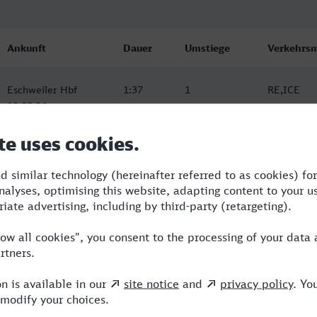
Ankunft
Dauer
Umstiege
Verkehrsm
Eschweiler Hbf
1:37
1
RE,ICE
19.08.26
10:25
Eschweiler Hbf
4:29
2
VLX,NX,TR
19.08.26
10:53
Eschweiler Hbf
3:26
1
RE,ICE
19.08.26
21:25