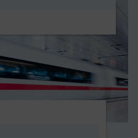
Metanavigatio