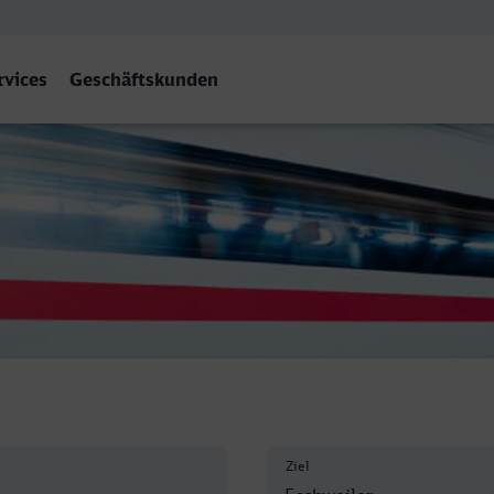
rvices
Geschäftskunden
rnbf - Eschweiler Hbf
Ziel