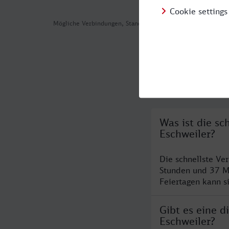
Mögliche Verbindungen, Stand: 2026-08-05 15:41
Häufig geste
Was ist die sc
Eschweiler?
Die schnellste Ve
Stunden und 37 M
Feiertagen kann s
Gibt es eine 
Eschweiler?