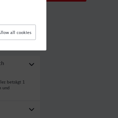
ch
ler beträgt 1
n und