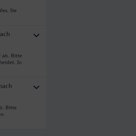
ler. Sie
nach
 ab. Bitte
heidet. In
 nach
b. Bitte
en