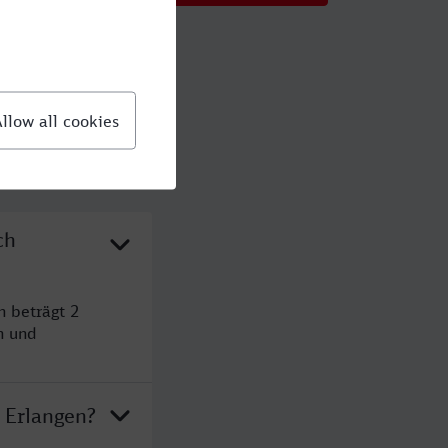
ch
n beträgt 2
n und
 Erlangen?