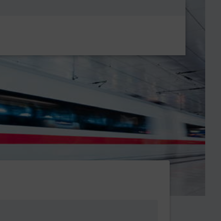
Metanavigatio