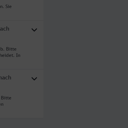
n. Sie
nach
b. Bitte
heidet. In
 nach
 Bitte
en