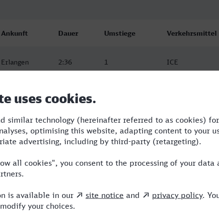
Ankunft
Dauer
Umstiege
Verkehrsmittel
Erlangen
2:36
1
ICE
17.08.26
14:17
Erlangen
2:41
1
RE,ICE
17.08.26
09:27
Erlangen
2:53
1
RE,ICE
17.08.26
20:55