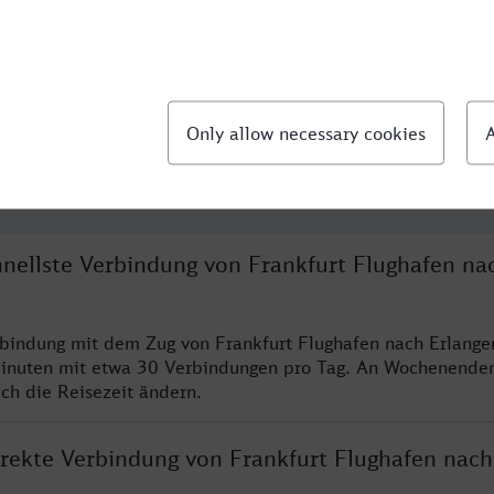
llte Fragen
hnellste Verbindung von Frankfurt Flughafen na
rbindung mit dem Zug von Frankfurt Flughafen nach Erlange
inuten mit etwa 30 Verbindungen pro Tag. An Wochenende
ich die Reisezeit ändern.
irekte Verbindung von Frankfurt Flughafen nach