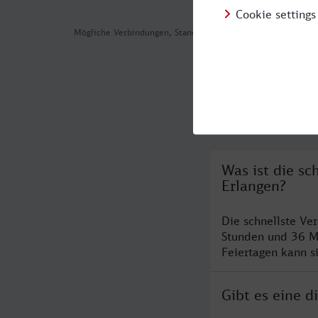
Mögliche Verbindungen, Stand: 2026-08-03 02:31
Häufig geste
Was ist die sc
Erlangen?
Die schnellste Ve
Stunden und 36 M
Feiertagen kann s
Gibt es eine d