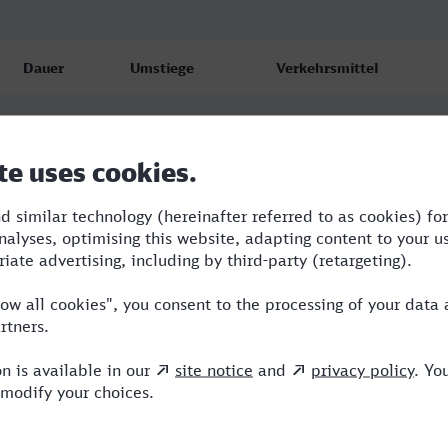
Dauer
Umstiege
Verkehrsmittel
3:30
2
RE,ICE,IC
4:18
1
RE,NX
4:36
2
BUS,ICE,TR