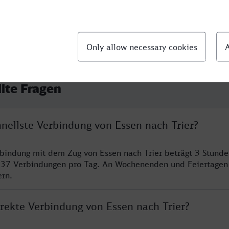
llte Fragen
hnellste Verbindung von Essen nach Trier?
rbindung mit dem Zug von Essen nach Trier beträgt 3 Stund
 37 Verbindungen pro Tag. An Wochenenden und Feiertagen 
ern.
irekte Verbindung von Essen nach Trier?