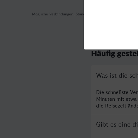
Mögliche Verbindungen, Stand: 2026-08-04 12:08
Häufig geste
Was ist die sc
Die schnellste Ve
Minuten mit etwa
die Reisezeit änd
Gibt es eine d