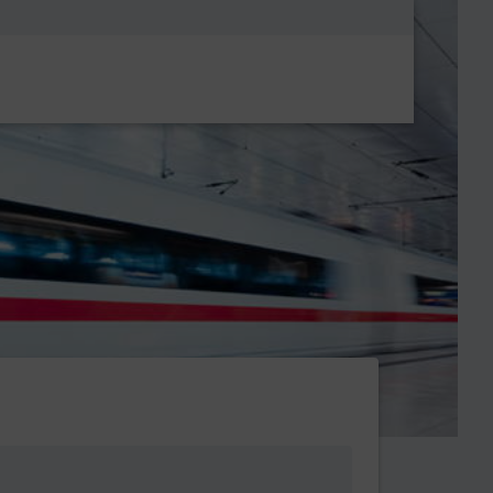
Metanavigatio