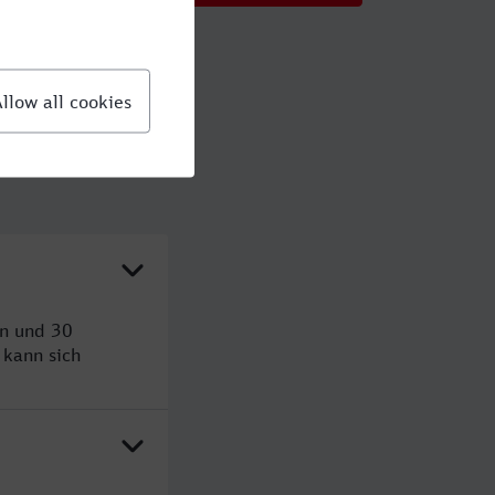
en und 30
kann sich