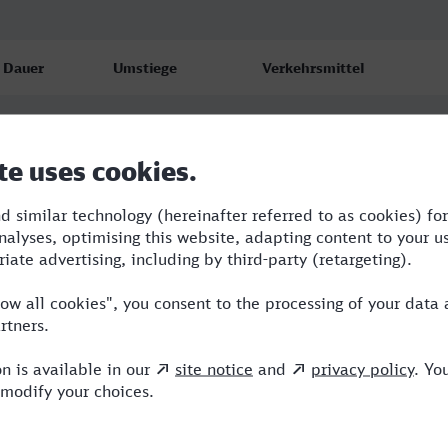
Dauer
Umstiege
Verkehrsmittel
0:52
1
R,FLX
0:58
1
R,ICE
0:58
1
R,ICE