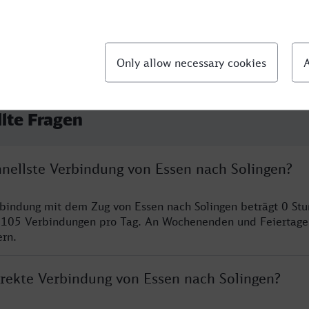
llte Fragen
hnellste Verbindung von Essen nach Solingen?
rbindung mit dem Zug von Essen nach Solingen beträgt 0 St
 105 Verbindungen pro Tag. An Wochenenden und Feiertage
ern.
irekte Verbindung von Essen nach Solingen?