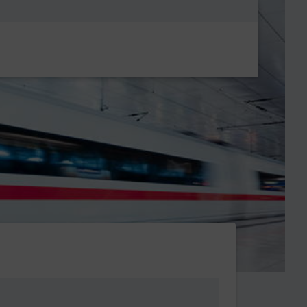
Metanavigatio