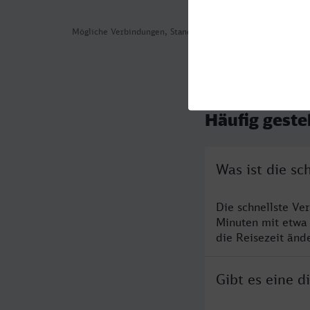
Mögliche Verbindungen, Stand: 2026-08-02 03:34
Häufig geste
Was ist die sc
Die schnellste Ve
Minuten mit etwa
die Reisezeit änd
Gibt es eine d