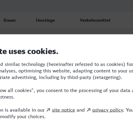
Dauer
Umstiege
Verkehrsmittel
2:11
1
NX,VIA
2:11
1
NX,VIA
2:11
1
NX,VIA