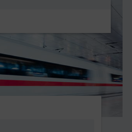
Metanavigatio