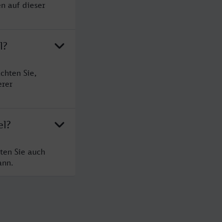
n auf dieser
l?
chten Sie,
erer
el?
ten Sie auch
ann.