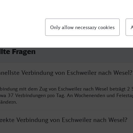
llte Fragen
hnellste Verbindung von Eschweiler nach Wesel?
rbindung mit dem Zug von Eschweiler nach Wesel beträgt 2
twa 37 Verbindungen pro Tag. An Wochenenden und Feierta
 ändern.
direkte Verbindung von Eschweiler nach Wesel?