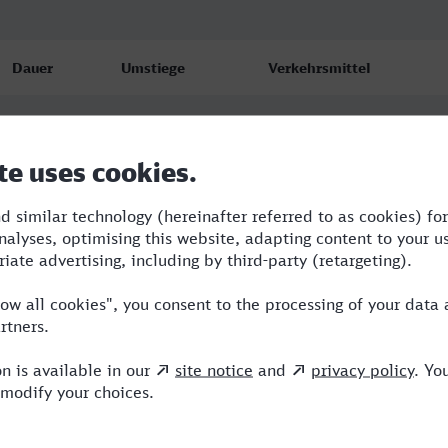
Dauer
Umstiege
Verkehrsmittel
6:39
2
NX,ICE
7:48
4
NBE,RE,NX,ICE
7:52
3
RE,NX,ICE,ERX