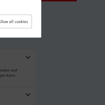
tunden und
gen kann