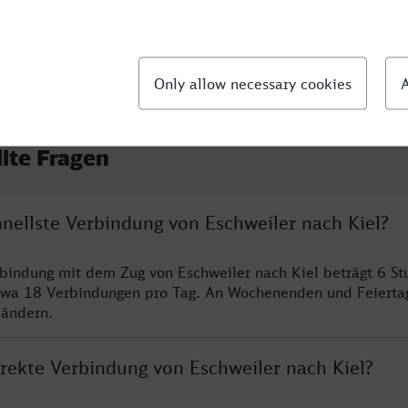
llte Fragen
hnellste Verbindung von Eschweiler nach Kiel?
rbindung mit dem Zug von Eschweiler nach Kiel beträgt 6 S
twa 18 Verbindungen pro Tag. An Wochenenden und Feierta
 ändern.
irekte Verbindung von Eschweiler nach Kiel?