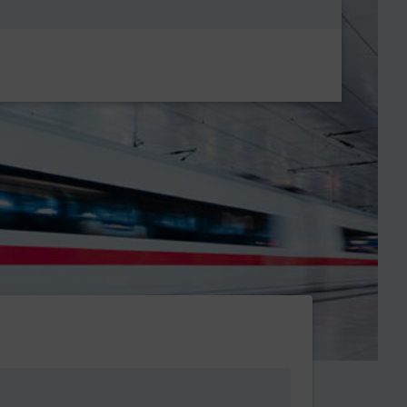
Metanavigatio