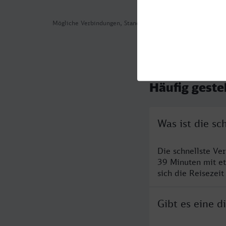
Mögliche Verbindungen, Stand: 2026-08-04 07:38
Häufig geste
Was ist die sc
Die schnellste Ve
39 Minuten mit e
sich die Reisezeit
Gibt es eine d