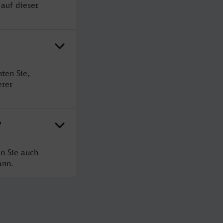
 auf dieser
ten Sie,
erer
?
en Sie auch
ann.